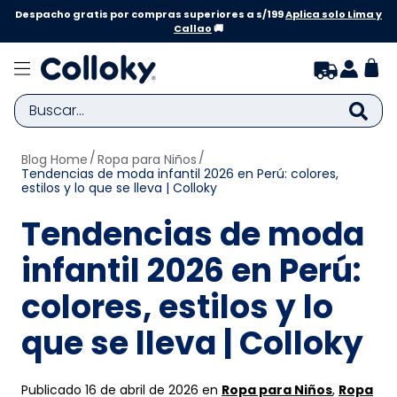
Despacho gratis por compras superiores a s/199
Aplica solo Lima y
Callao
🚚
Buscar...
Blog Home
Ropa para Niños
TÉRMINOS MÁS BUSCADOS
Tendencias de moda infantil 2026 en Perú: colores,
estilos y lo que se lleva | Colloky
1
.
zapatillas niña
Tendencias de moda
2
.
zapatillas niño
3
.
medias
infantil 2026 en Perú:
4
.
sandalias
colores, estilos y lo
5
.
sandalias niña
que se lleva | Colloky
6
.
bebe
7
.
disney
Publicado 16 de abril de 2026 en
Ropa para Niños
,
Ropa