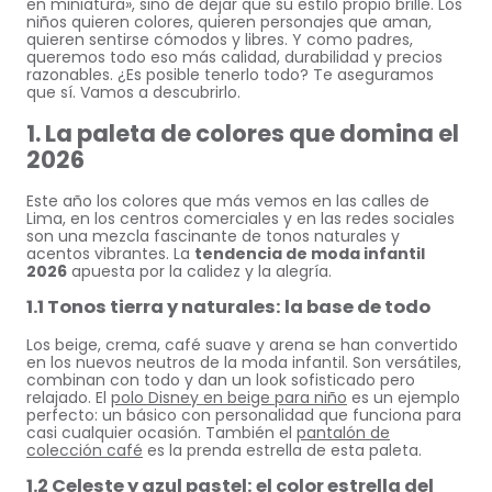
en miniatura», sino de dejar que su estilo propio brille. Los
niños quieren colores, quieren personajes que aman,
quieren sentirse cómodos y libres. Y como padres,
queremos todo eso más calidad, durabilidad y precios
razonables. ¿Es posible tenerlo todo? Te aseguramos
que sí. Vamos a descubrirlo.
1. La paleta de colores que domina el
2026
Este año los colores que más vemos en las calles de
Lima, en los centros comerciales y en las redes sociales
son una mezcla fascinante de tonos naturales y
acentos vibrantes. La
tendencia de moda infantil
2026
apuesta por la calidez y la alegría.
1.1 Tonos tierra y naturales: la base de todo
Los beige, crema, café suave y arena se han convertido
en los nuevos neutros de la moda infantil. Son versátiles,
combinan con todo y dan un look sofisticado pero
relajado. El
polo Disney en beige para niño
es un ejemplo
perfecto: un básico con personalidad que funciona para
casi cualquier ocasión. También el
pantalón de
colección café
es la prenda estrella de esta paleta.
1.2 Celeste y azul pastel: el color estrella del