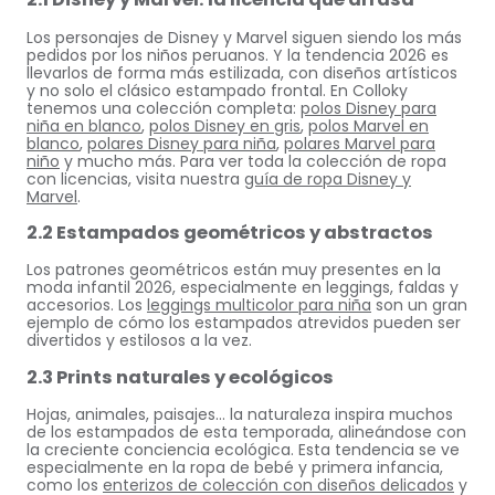
Los personajes de Disney y Marvel siguen siendo los más
pedidos por los niños peruanos. Y la tendencia 2026 es
llevarlos de forma más estilizada, con diseños artísticos
y no solo el clásico estampado frontal. En Colloky
tenemos una colección completa:
polos Disney para
niña en blanco
,
polos Disney en gris
,
polos Marvel en
blanco
,
polares Disney para niña
,
polares Marvel para
niño
y mucho más. Para ver toda la colección de ropa
con licencias, visita nuestra
guía de ropa Disney y
Marvel
.
2.2 Estampados geométricos y abstractos
Los patrones geométricos están muy presentes en la
moda infantil 2026, especialmente en leggings, faldas y
accesorios. Los
leggings multicolor para niña
son un gran
ejemplo de cómo los estampados atrevidos pueden ser
divertidos y estilosos a la vez.
2.3 Prints naturales y ecológicos
Hojas, animales, paisajes… la naturaleza inspira muchos
de los estampados de esta temporada, alineándose con
la creciente conciencia ecológica. Esta tendencia se ve
especialmente en la ropa de bebé y primera infancia,
como los
enterizos de colección con diseños delicados
y