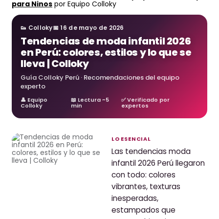
para Ninos
por Equipo Colloky
8
.
zapatos niña
9
.
pijama
👟 Colloky
📅 16 de mayo de 2026
Tendencias de moda infantil 2026
10
.
sandalias niño
en Perú: colores, estilos y lo que se
lleva | Colloky
Guía Colloky Perú · Recomendaciones del equipo
experto
👤 Equipo
📖 Lectura ~5
✅ Verificado por
Colloky
min
expertos
LO ESENCIAL
Las tendencias moda
infantil 2026 Perú llegaron
con todo: colores
vibrantes, texturas
inesperadas,
estampados que