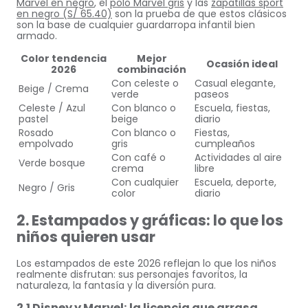
Marvel en negro
, el
polo Marvel gris
y las
zapatillas sport
en negro (S/ 65.40)
son la prueba de que estos clásicos
son la base de cualquier guardarropa infantil bien
armado.
Color tendencia
Mejor
Ocasión ideal
2026
combinación
Con celeste o
Casual elegante,
Beige / Crema
verde
paseos
Celeste / Azul
Con blanco o
Escuela, fiestas,
pastel
beige
diario
Rosado
Con blanco o
Fiestas,
empolvado
gris
cumpleaños
Con café o
Actividades al aire
Verde bosque
crema
libre
Con cualquier
Escuela, deporte,
Negro / Gris
color
diario
2. Estampados y gráficas: lo que los
niños quieren usar
Los estampados de este 2026 reflejan lo que los niños
realmente disfrutan: sus personajes favoritos, la
naturaleza, la fantasía y la diversión pura.
2.1 Disney y Marvel: la licencia que arrasa