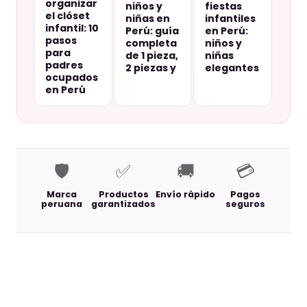
organizar
niños y
fiestas
el clóset
niñas en
infantiles
infantil: 10
Perú: guía
en Perú:
pasos
completa
niños y
para
de 1 pieza,
niñas
padres
2 piezas y
elegantes
ocupados
en Perú
🛡️
✅
🚚
💳
Marca
Productos
Envío rápido
Pagos
peruana
garantizados
seguros