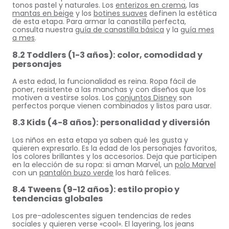
tonos pastel y naturales. Los
enterizos en crema
, las
mantas en beige
y los
botines suaves
definen la estética
de esta etapa. Para armar la canastilla perfecta,
consulta nuestra
guía de canastilla básica
y la
guía mes
a mes
.
8.2 Toddlers (1-3 años): color, comodidad y
personajes
A esta edad, la funcionalidad es reina. Ropa fácil de
poner, resistente a las manchas y con diseños que los
motiven a vestirse solos. Los
conjuntos Disney
son
perfectos porque vienen combinados y listos para usar.
8.3 Kids (4-8 años): personalidad y diversión
Los niños en esta etapa ya saben qué les gusta y
quieren expresarlo. Es la edad de los personajes favoritos,
los colores brillantes y los accesorios. Deja que participen
en la elección de su ropa: si aman Marvel, un
polo Marvel
con un
pantalón buzo verde
los hará felices.
8.4 Tweens (9-12 años): estilo propio y
tendencias globales
Los pre-adolescentes siguen tendencias de redes
sociales y quieren verse «cool». El layering, los jeans