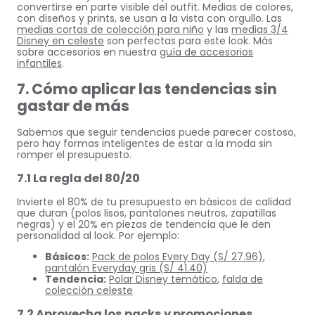
convertirse en parte visible del outfit. Medias de colores,
con diseños y prints, se usan a la vista con orgullo. Las
medias cortas de colección para niño
y las
medias 3/4
Disney en celeste
son perfectas para este look. Más
sobre accesorios en nuestra
guía de accesorios
infantiles
.
7. Cómo aplicar las tendencias sin
gastar de más
Sabemos que seguir tendencias puede parecer costoso,
pero hay formas inteligentes de estar a la moda sin
romper el presupuesto.
7.1 La regla del 80/20
Invierte el 80% de tu presupuesto en básicos de calidad
que duran (polos lisos, pantalones neutros, zapatillas
negras) y el 20% en piezas de tendencia que le den
personalidad al look. Por ejemplo:
Básicos:
Pack de polos Every Day (S/ 27.96)
,
pantalón Everyday gris (S/ 41.40)
Tendencia:
Polar Disney temático
,
falda de
colección celeste
7.2 Aprovecha los packs y promociones