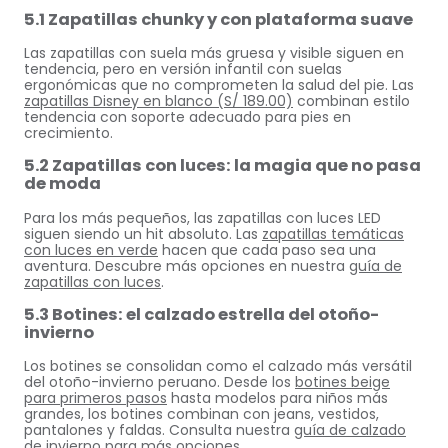
5.1 Zapatillas chunky y con plataforma suave
Las zapatillas con suela más gruesa y visible siguen en
tendencia, pero en versión infantil con suelas
ergonómicas que no comprometen la salud del pie. Las
zapatillas Disney en blanco (S/ 189.00)
combinan estilo
tendencia con soporte adecuado para pies en
crecimiento.
5.2 Zapatillas con luces: la magia que no pasa
de moda
Para los más pequeños, las zapatillas con luces LED
siguen siendo un hit absoluto. Las
zapatillas temáticas
con luces en verde
hacen que cada paso sea una
aventura. Descubre más opciones en nuestra
guía de
zapatillas con luces
.
5.3 Botines: el calzado estrella del otoño-
invierno
Los botines se consolidan como el calzado más versátil
del otoño-invierno peruano. Desde los
botines beige
para primeros pasos
hasta modelos para niños más
grandes, los botines combinan con jeans, vestidos,
pantalones y faldas. Consulta nuestra
guía de calzado
de invierno
para más opciones.