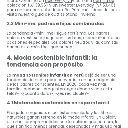
Isidro. Combina un
polo Every Day
con una
camisa de
colección (S/ 39.96)
y un
sweater Everyday (S/ 53.40)
para un look perfecto de otoño. Para más ideas de looks,
visita nuestra
guía de outfits otoño-invierno
.
3.3 Mini-me: padres e hijos combinados
La tendencia «mini-me» sigue fortísima. Los padres
quieren vestirse a juego con sus hijos, especialmente en
ocasiones especiales. Los colores neutros y las camisas
hacen esto más fácil que nunca.
4. Moda sostenible infantil: la
tendencia con propósito
La
moda sostenible infantil en Perú
dejó de ser una
tendencia de nicho para convertirse en una exigencia
de los padres conscientes. En 2026, cada vez más
familias peruanas preguntan: «¿de dónde viene esta
tela?», «¿cuánto dura?», «¿es reciclable?».
4.1 Materiales sostenibles en ropa infantil
El algodón orgánico, el poliéster reciclado y las fibras
naturales ganan terreno en la moda infantil. En Colloky
estamos comprometidos con la calidad que perdura, lo
que significa menos prendas desechadas y más uso real