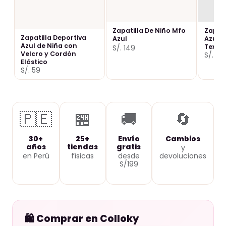
Zapatilla De Niño Mfo
Zapati
Zapatilla Deportiva
Azul
Azul p
Azul de Niña con
Textil
S/. 149
Velcro y Cordón
S/. 69
Elástico
S/. 59
🇵🇪
🏪
🚚
🔄
30+
25+
Envío
Cambios
años
tiendas
gratis
y
en Perú
físicas
desde
devoluciones
S/199
🛍️ Comprar en Colloky