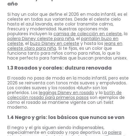
año
Si hay un color que define el 2026 en moda infantil, es el
celeste en todas sus variantes. Desde el celeste cielo
hasta el azul lavanda, este color transmite calma,
frescura y modernidad. Nuestras opciones más
populares incluyen la
camisa de colección en celeste
, la
polera Disney celeste para niña
, el
pantalón buzo en
celeste
, el
buzo Disney en celeste
y hasta los
jeans en
celeste claro para niña
. Si te fijas, es un color que
funciona tanto para niños como para niñas, lo que lo
hace perfecto para familias que buscan prendas unisex.
1.3 Rosados y corales: dulzura renovada
El rosado no pasa de moda en la moda infantil, pero este
2026 se reinventa con tonos más suaves y empolvados.
Los corales suaves y los rosados «blush» son los
preferidos. Los
leggings Disney en rosado
y la
botín de
colección rosado para primeros pasos
son ejemplos de
cómo el rosado se mantiene vigente con un twist
moderno.
1.4 Negro y gris: los básicos que nunca se van
El negro y el gris siguen siendo indispensables,
especialmente en calzado y ropa deportiva. La
polera