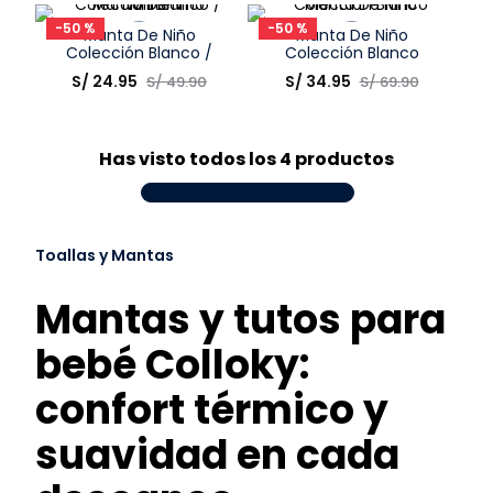
Elige una opción
Elige una opción
8
.
zapatos niña
-
50 %
-
50 %
Manta De Niño
Manta De Niño
COMPRAR
COMPRAR
9
.
niño
Colección Blanco /
Colección Blanco
White
Talla
Talla
S/
24
.
95
S/
34
.
95
S/
49
.
90
S/
69
.
90
10
.
sandalias niño
Elige una opción
Elige una opción
COMPRAR
COMPRAR
Has visto todos los
4
productos
Toallas y Mantas
Mantas y tutos para
bebé Colloky:
confort térmico y
suavidad en cada