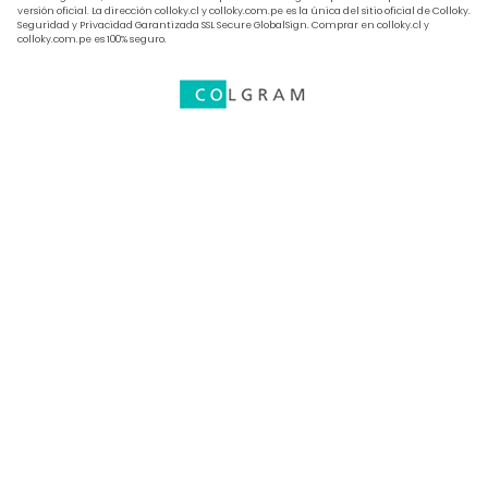
Política de despacho
versión oficial. La dirección colloky.cl y colloky.com.pe es la única del sitio oficial de Colloky.
hrs. Viernes de 9:30 a 17:00 hrs.
Seguridad y Privacidad Garantizada SSL Secure GlobalSign. Comprar en colloky.cl y
Política de privacidad
colloky.com.pe es 100% seguro.
Libro de reclamaciones
Preguntas frecuentes