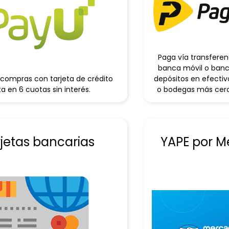
9
.
pijama
10
.
sandalias niño
Paga vía transferen
banca móvil o banca
 compras con tarjeta de crédito
depósitos en efectiv
a en 6 cuotas sin interés.
o bodegas más cerca
rjetas bancarias
YAPE por 