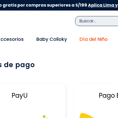
 gratis por compras superiores a S/199
Aplica Lima y
Buscar...
TÉRMINOS MÁS BUSCADOS
ccesorios
Baby Colloky
Día del Niño
1
.
zapatillas niña
2
.
zapatillas niño
 de pago
3
.
medias
4
.
sandalias
5
.
sandalias niña
6
.
bebe
PayU
Pago 
7
.
disney
8
.
zapatos niña