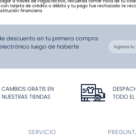
 pagar a través de PagoEfectivo, recuerda tomar nota de tu cód
 con tarjeta de crédito o débito y tu pago fue rechazado te
nstitución financiera.
 de descuento en tu primera compra.
 electrónico luego de haberte
CAMBIOS GRATIS EN
DESPAC
NUESTRAS TIENDAS
TODO EL
SERVICIO
PREGUNT