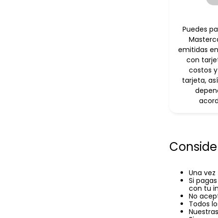
Puedes pag
Masterca
emitidas en
con tarje
costos y
tarjeta, 
depend
acord
Conside
Una vez 
Si pagas
con tu i
No acep
Todos lo
Nuestras