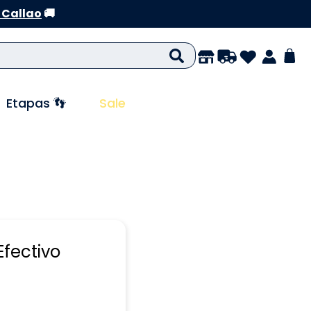
 Callao
🚚
Etapas 👣
Sale
Efectivo