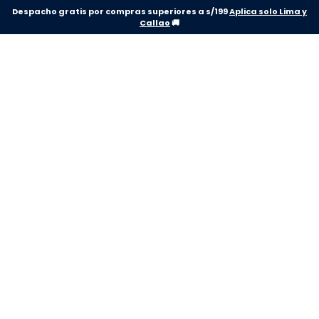
Despacho gratis por compras superiores a s/199
Aplica solo Lima y
Callao
🚚