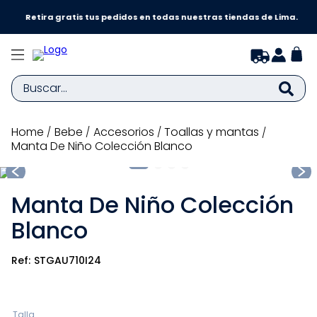
Retira gratis tus pedidos en todas nuestras tiendas de Lima.
Buscar...
TÉRMINOS MÁS BUSCADOS
bebe
accesorios
toallas y mantas
Manta De Niño Colección Blanco
1
.
zapatillas niña
2
.
zapatillas niño
Manta De Niño Colección
3
.
medias
Blanco
4
.
sandalias
5
.
sandalias niña
STGAU710I24
6
.
bebe
7
.
disney
Talla