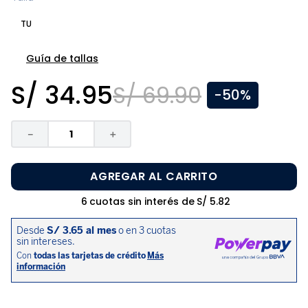
8
.
zapatos niña
TU
9
.
pijama
10
.
sandalias niño
Guía de tallas
S/
34
.
95
S/
69
.
90
-
50%
－
＋
AGREGAR AL CARRITO
6
cuotas sin interés de
S/
5
.
82