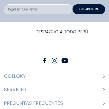
SUSCRIBIRME
DESPACHO A TODO PERÚ
COLLOKY
Guía de tallas Zapatos
SERVICIO
Guía de tallas Ropa
Cambios y devoluciones
PREGUNTAS FRECUENTES
Guía de tallas Accesorios
Consultar boletas