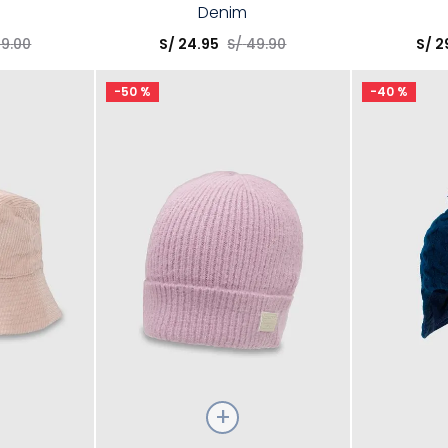
Denim
Elige una opción
Elige una 
49
.
00
S/
24
.
95
S/
49
.
90
S/
2
R
COMPRAR
-
50 %
-
40 %