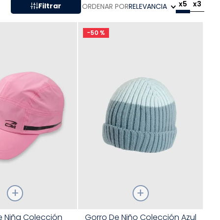
x5
x3
Filtrar
ORDENAR POR
RELEVANCIA
-
50 %
Talla
e Niña Colección
Gorro De Niño Colección Azul