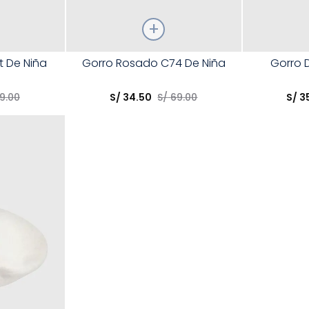
Talla
Talla
t De Niña
Gorro Rosado C74 De Niña
Gorro 
Elige una opción
Elige una 
9
.
00
S/
34
.
50
S/
69
.
00
S/
3
R
COMPRAR