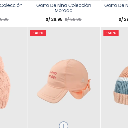
Talla
Talla
 Colección
Gorro De Niña Colección
Gorro De N
Morado
Elige una opción
Elige una 
9
.
90
S/
29
.
95
S/
59
.
90
S/
2
R
COMPRAR
-
40 %
-
50 %