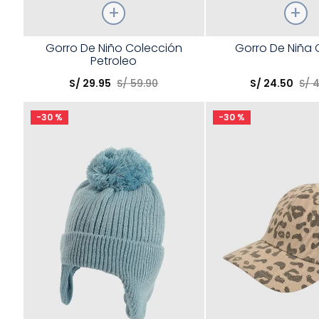
Talla
Talla
Gorro De Niño Colección
Gorro De Niña 
Petroleo
Elige una opción
Elige una opción
S/
29
.
95
S/
59
.
90
S/
24
.
50
S/
COMPRAR
COMPRA
-
30 %
-
30 %