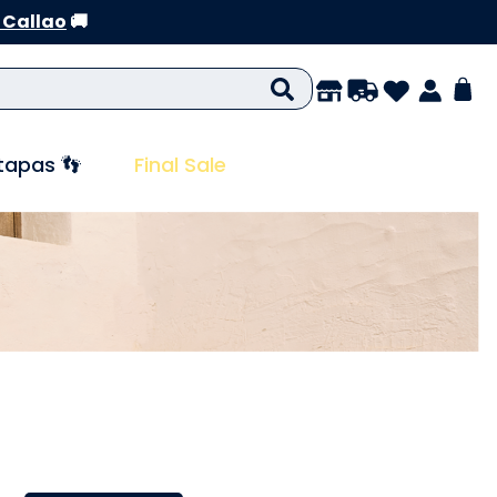
 Callao
🚚
tapas 👣
Final Sale