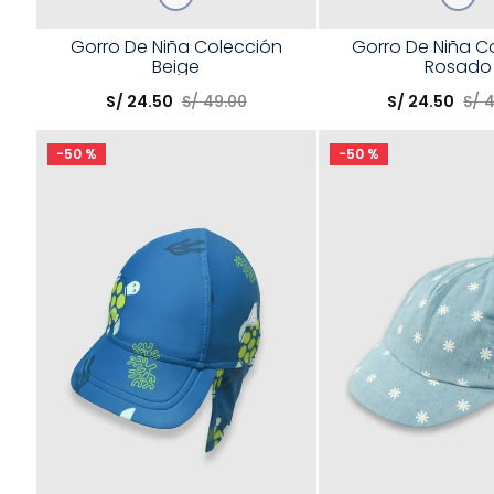
Talla
Talla
Gorro De Niña Colección
Gorro De Niña C
Beige
Rosado
Elige una opción
Elige una opción
S/
24
.
50
S/
49
.
00
S/
24
.
50
S/
COMPRAR
COMPRA
-
50 %
-
50 %