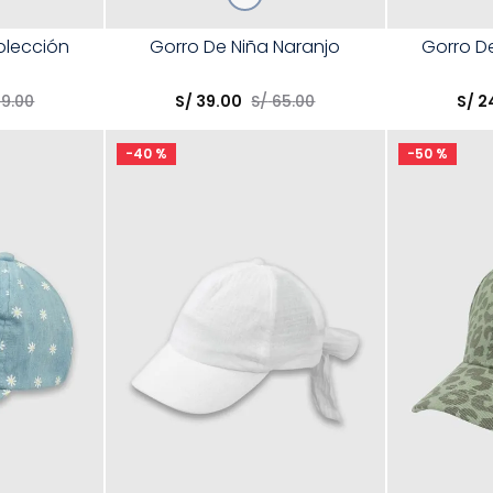
Talla
Talla
olección
Gorro De Niña Naranjo
Gorro D
Elige una opción
Elige una 
49
.
00
S/
39
.
00
S/
65
.
00
S/
2
R
COMPRAR
-
40 %
-
50 %