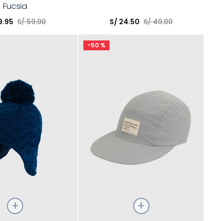
Fucsia
opción
Elige una opción
9
.
95
S/
59
.
90
S/
24
.
50
S/
49
.
00
COMPRAR
COMPRAR
-
50 %