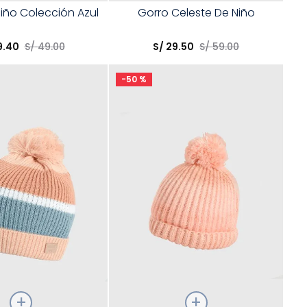
Talla
iño Colección Azul
Gorro Celeste De Niño
opción
Elige una opción
9
.
40
S/
49
.
00
S/
29
.
50
S/
59
.
00
COMPRAR
COMPRAR
-
50 %