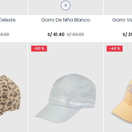
Talla
Talla
Celeste
Gorro De Niña Blanco
Gorro Ve
Elige una opción
Elige una 
49
.
00
S/
41
.
40
S/
69
.
00
S/
2
R
COMPRAR
-
50 %
-
40 %