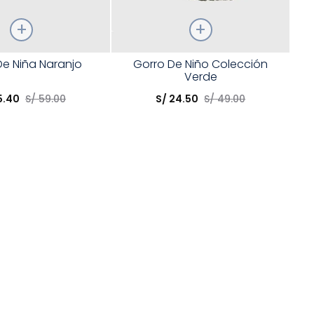
Talla
De Niña Naranjo
Gorro De Niño Colección
Verde
opción
Elige una opción
5
.
40
S/
59
.
00
S/
24
.
50
S/
49
.
00
COMPRAR
COMPRAR