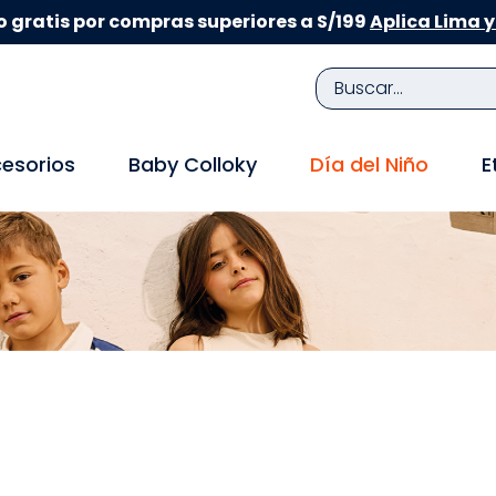
 gratis por compras superiores a S/199
Aplica Lima y
Buscar...
TÉRMINOS MÁS BUSCADOS
esorios
Baby Colloky
Día del Niño
E
1
.
zapatillas niña
2
.
zapatillas niño
3
.
medias
4
.
sandalias
5
.
sandalias niña
6
.
pijama
7
.
bebe
8
.
zapatos niña