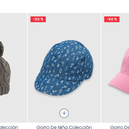
9
.
disney
10
.
sandalias niño
-
50 %
-
50 %
Talla
Talla
olección
Gorro De Niña Colección
Gorro D