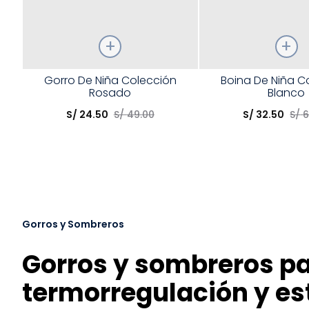
Talla
Talla
Gorro De Niña Colección
Boina De Niña C
Rosado
Blanco
Elige una opción
Elige una opción
S/
24
.
50
S/
49
.
00
S/
32
.
50
S/
COMPRAR
COMPRA
Gorros y Sombreros
Gorros y sombreros par
termorregulación y es