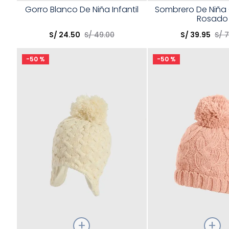
Talla
Talla
Gorro Blanco De Niña Infantil
Sombrero De Niña
Rosado
Elige una opción
Elige una opción
S/
24
.
50
S/
49
.
00
S/
39
.
95
S/
7
COMPRAR
COMPRA
-
50 %
-
50 %