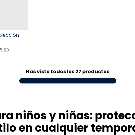
olección
65
.
00
R
Has visto todos los
27
productos
a niños y niñas: protecc
tilo en cualquier tempo