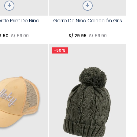
Talla
rde Print De Niña
Gorro De Niño Colección Gris
opción
Elige una opción
9
.
50
S/
59
.
00
S/
29
.
95
S/
59
.
90
COMPRAR
COMPRAR
-
50 %