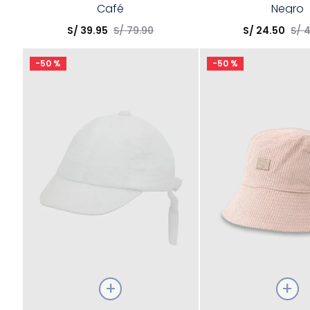
Café
Negro
Elige una opción
Elige una opción
S/
39
.
95
S/
79
.
90
S/
24
.
50
S/
COMPRAR
COMPRA
-
50 %
-
50 %