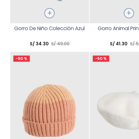
Talla
Talla
Gorro De Niño Colección Azul
Gorro Animal Prin
Elige una opción
Elige una opción
S/
34
.
30
S/
49
.
00
S/
41
.
30
S/
5
COMPRAR
COMPRA
-
50 %
-
50 %