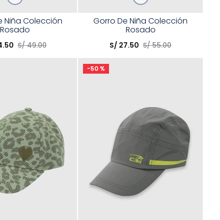
Talla
e Niña Colección
Gorro De Niña Colección
Rosado
Rosado
opción
Elige una opción
4
.
50
S/
49
.
00
S/
27
.
50
S/
55
.
00
COMPRAR
COMPRAR
-
50 %