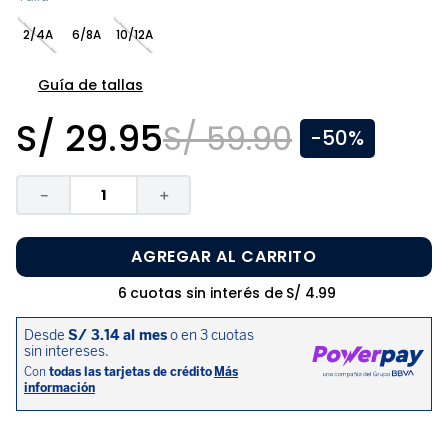
8
.
zapatos niña
2/4A
6/8A
10/12A
9
.
niño
10
.
sandalias niño
Guía de tallas
S/
29
.
95
S/
59
.
90
-
50%
－
＋
AGREGAR AL CARRITO
6
cuotas sin interés de
S/
4
.
99