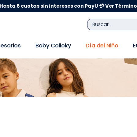
Hasta 6 cuotas sin intereses con PayU 💳
Ver Término
Buscar...
TÉRMINOS MÁS BUSCADOS
esorios
Baby Colloky
Día del Niño
E
1
.
zapatillas niña
2
.
zapatillas niño
3
.
medias
4
.
sandalias
5
.
sandalias niña
6
.
bebe
7
.
disney
8
.
zapatos niña