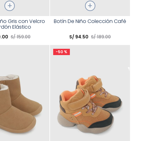
Talla
iño Gris con Velcro
Botín De Niño Colección Café
rdón Elástico
opción
Elige una opción
9
.
00
S/
159
.
00
S/
94
.
50
S/
189
.
00
COMPRAR
COMPRAR
-
50 %