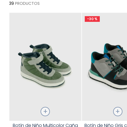
39
PRODUCTOS
-
30 %
Talla
Talla
Botín de Niño Multicolor Caña
Botín de Niño Gris