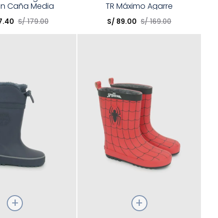
n Caña Media
TR Máximo Agarre
opción
Elige una opción
7
.
40
S/
179
.
00
S/
89
.
00
S/
169
.
00
COMPRAR
COMPRAR