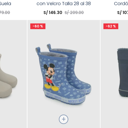
Suela
con Velcro Talla 28 al 38
Cordó
Elige una opción
Elige una 
nte
79
.
00
S/
146
.
30
S/
209
.
00
S/
10
R
COMPRAR
-
60 %
-
62 %