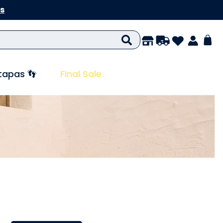
s
tapas 👣
Final Sale