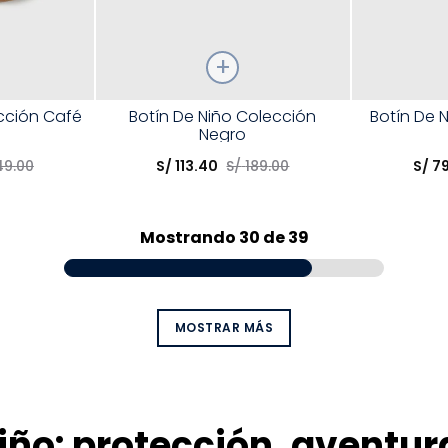
Talla
Talla
ección Café
Botín De Niño Colección
Botín De 
Negro
Elige una opción
Elige una 
49
.
00
S/
113
.
40
S/
189
.
00
S/
7
R
COMPRAR
Mostrando
30 de 39
MOSTRAR MÁS
iño: protección, aventura