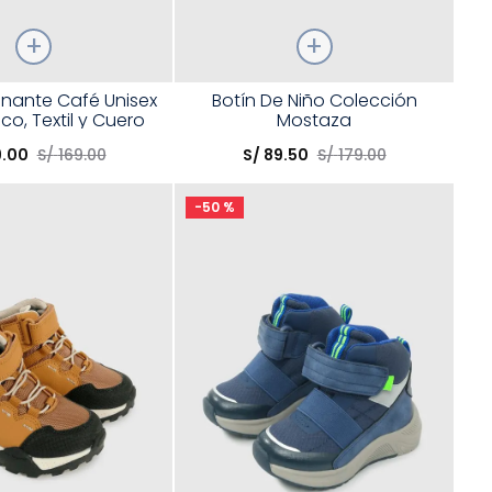
Talla
nante Café Unisex
Botín De Niño Colección
ico, Textil y Cuero
Mostaza
opción
Elige una opción
lcro y Suela TR
9
.
00
S/
169
.
00
S/
89
.
50
S/
179
.
00
COMPRAR
COMPRAR
-
50 %