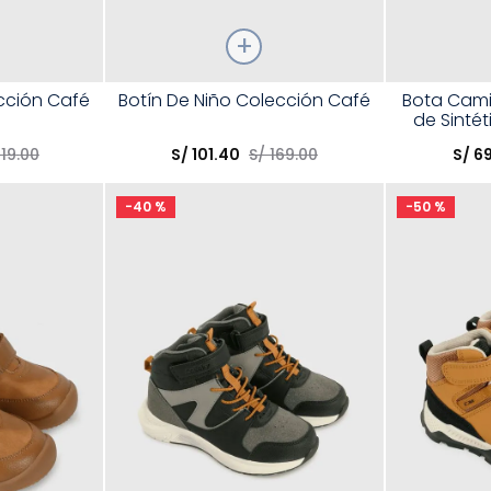
Talla
Talla
ección Café
Botín De Niño Colección Café
Bota Cami
de Sintét
Elige una opción
Elige una 
con Ve
19
.
00
S/
101
.
40
S/
169
.
00
S/
6
R
COMPRAR
-
40 %
-
50 %