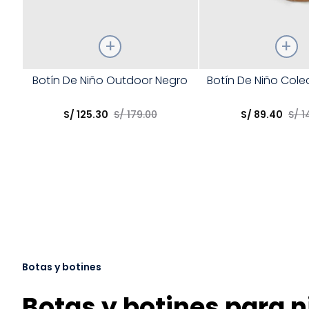
Talla
Talla
Botín De Niño Outdoor Negro
Botín De Niño Col
Elige una opción
Elige una opción
S/
125
.
30
S/
179
.
00
S/
89
.
40
S/
1
COMPRAR
COMPRA
Botas y botines
Botas y botines para n