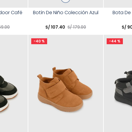
Talla
Talla
tdoor Café
Botín De Niño Colección Azul
Bota De
Elige una opción
Elige una 
69
.
00
S/
107
.
40
S/
179
.
00
S/
9
R
COMPRAR
-
40 %
-
44 %