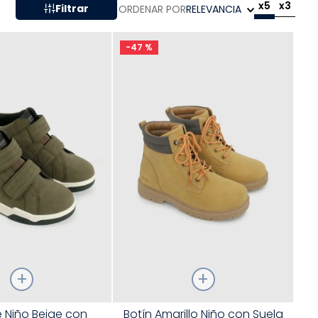
x5
x3
Filtrar
ORDENAR POR
RELEVANCIA
-
47 %
Talla
e Niño Beige con
Botín Amarillo Niño con Suela