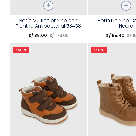
Talla
Talla
Botín Multicolor Niño con
Botín De Niño C
Plantilla Antibacterial 53458
Negro
Elige una opción
Elige una opción
S/
89
.
00
S/
179
.
00
S/
95
.
40
S/
1
COMPRAR
COMPRA
-
50 %
-
50 %