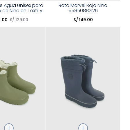
Talla
de Agua Unisex para
Bota Marvel Rojo Niño
de Niño en Textil y
55850882I26
opción
Elige una opción
Goma
9
.
00
S/
129
.
00
S/
149
.
00
COMPRAR
COMPRAR