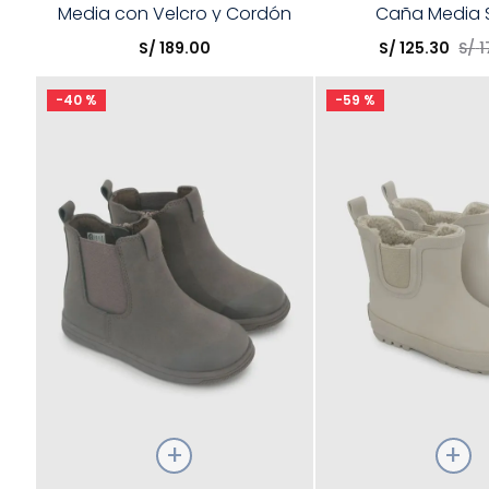
Media con Velcro y Cordón
Caña Media 
Elige una opción
Elige una opción
Antidesliza
S/
189
.
00
S/
125
.
30
S/
1
COMPRAR
COMPRA
-
40 %
-
59 %