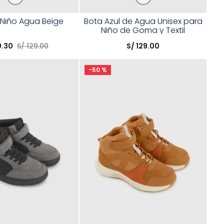
Talla
 Niño Agua Beige
Bota Azul de Agua Unisex para
Niño de Goma y Textil
opción
Elige una opción
0
.
30
S/
129
.
00
S/
129
.
00
COMPRAR
COMPRAR
-
50 %