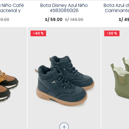
Talla
Talla
 Niño Café
Bota Disney Azul Niño
Bota Azul 
acterial y
45830850I26
Caminante 
Elige una opción
Elige una 
of
19
.
00
S/
59
.
00
S/
149
.
00
S/
4
R
COMPRAR
-
40 %
-
30 %