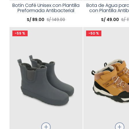
Talla
Talla
Botín Café Unisex con Plantilla
Bota de Agua para
Preformada Antibacterial
con Plantilla Antib
Elige una opción
Elige una opción
Waterpro
S/
89
.
00
S/
149
.
00
S/
49
.
00
S/
1
COMPRAR
COMPRA
-
59 %
-
50 %