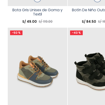
Talla
Talla
Bota Gris Unisex de Goma y
Botín De Niño Ou
Textil
Elige una opción
Elige una opción
S/
49
.
00
S/
119
.
00
S/
84
.
50
S/
1
COMPRAR
COMPRA
-
50 %
-
40 %