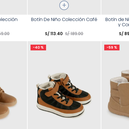
Talla
Talla
olección
Botín De Niño Colección Café
Botín de N
y Co
Elige una opción
Elige una 
59
.
00
S/
113
.
40
S/
189
.
00
S/
8
R
COMPRAR
-
40 %
-
59 %