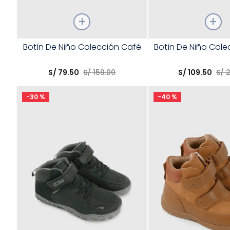
Talla
Talla
Botín De Niño Colección Café
Botín De Niño Col
Elige una opción
Elige una opción
S/
79
.
50
S/
159
.
00
S/
109
.
50
S/
2
COMPRAR
COMPRA
-
30 %
-
40 %