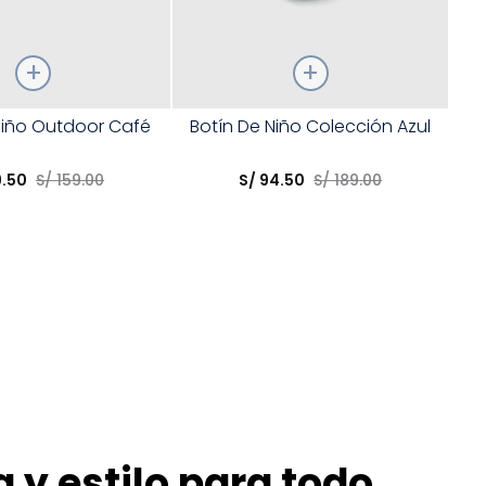
Talla
Niño Outdoor Café
Botín De Niño Colección Azul
opción
Elige una opción
9
.
50
S/
159
.
00
S/
94
.
50
S/
189
.
00
COMPRAR
COMPRAR
 y estilo para todo