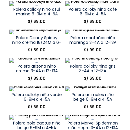
Elige una opción
Elige una opción
8
.
zapatos niña
Polera colloky niño azul
Polera colloky niño cafe
COMPRAR
COMPRAR
9
.
niño
marino 6-9M a 4-5A
6-9M a 4-5A
Talla
Talla
S/
69
.
00
S/
69
.
00
10
.
sandalias niño
Elige una opción
Elige una opción
Polera Disney Spidey
Polera montañas niño
COMPRAR
COMPRAR
niño crema 18/24M a 6-
marengo 3-4A a 12-13A
7A
Talla
Talla
S/
89
.
00
S/
99
.
00
Elige una opción
Elige una opción
Polera arizona niño
Polera colloky niño gris
COMPRAR
COMPRAR
crema 3-4A a 12-13A
3-4A a 12-13A
Talla
Talla
S/
89
.
00
S/
69
.
00
Elige una opción
Elige una opción
Polera colloky niño verde
Polera animales niño
COMPRAR
COMPRAR
6-9M a 4-5A
beige 6-9M a 4-5A
Talla
Talla
S/
69
.
00
S/
69
.
00
Elige una opción
Elige una opción
Polera polo cactus niño
Polera Marvel Spiderman
COMPRAR
COMPRAR
beige 6-9M a 4-5A
niño negro 3-4A a 12-13A