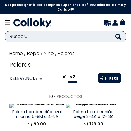
Despacho gratis por compras superiores a s/199
Aplica solo Lima y
Callao
🚚
Buscar...
Ropa
Niño
Poleras
TÉRMINOS MÁS BUSCADOS
1
.
zapatillas niña
Poleras
2
.
zapatillas niño
x1
x2
RELEVANCIA
Filtrar
3
.
medias
4
.
sandalias
107
PRODUCTOS
5
.
sandalias niña
Polera bomber niño azul
Polera bomber niño
6
.
bebe
marino 6-9M a 4-5A
beige 3-4A a 12-13A
Talla
Talla
S/
99
.
00
S/
129
.
00
7
.
pijama