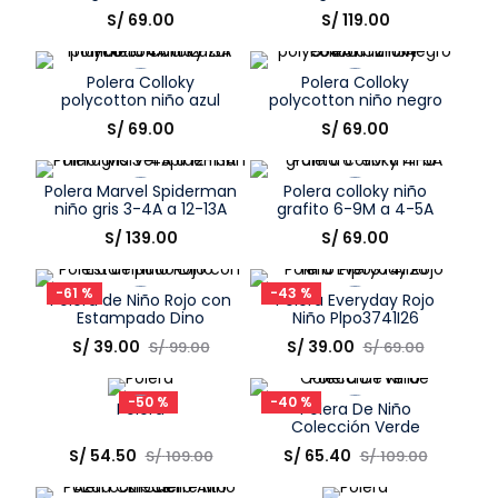
Talla
Talla
S/
69
.
00
S/
119
.
00
Elige una opción
Elige una opción
Polera Colloky
Polera Colloky
COMPRAR
COMPRAR
polycotton niño azul
polycotton niño negro
marino 3-4A a 12-13A
3-4A a 12-13A
Talla
Talla
S/
69
.
00
S/
69
.
00
Elige una opción
Elige una opción
Polera Marvel Spiderman
Polera colloky niño
COMPRAR
COMPRAR
niño gris 3-4A a 12-13A
grafito 6-9M a 4-5A
Talla
Talla
S/
139
.
00
S/
69
.
00
Elige una opción
Elige una opción
-
61 %
-
43 %
Polera de Niño Rojo con
Polera Everyday Rojo
COMPRAR
COMPRAR
Estampado Dino
Niño Plpo3741I26
Talla
Talla
S/
39
.
00
S/
39
.
00
S/
99
.
00
S/
69
.
00
Elige una opción
Elige una opción
-
50 %
-
40 %
Polera
Polera De Niño
COMPRAR
COMPRAR
Colección Verde
Talla
Talla
S/
54
.
50
S/
65
.
40
S/
109
.
00
S/
109
.
00
Elige una opción
Elige una opción