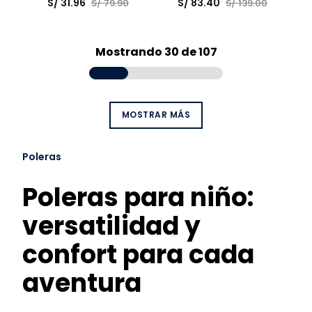
Talla
Talla
S/
31
.
96
S/
83
.
40
S/
79
.
90
S/
139
.
00
Elige una opción
Elige una opción
COMPRAR
COMPRAR
Mostrando
30 de 107
MOSTRAR MÁS
Poleras
Poleras para niño:
versatilidad y
confort para cada
aventura