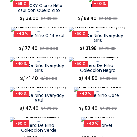
-
56 %
-
40 %
Polera CKY Cierre Niño
Polera
COMPRAR
COMPRAR
Azul con Cuello Alto
51969
Talla
Talla
S/
39
.
00
S/
89
.
40
S/
89
.
00
S/
149
.
00
Elige una opción
Elige una opción
-
40 %
-
60 %
Polera De Niño C74 Azul
Polera De Niño Everyday
COMPRAR
COMPRAR
Gris
Talla
Talla
S/
77
.
40
S/
31
.
96
S/
129
.
00
S/
79
.
90
Elige una opción
Elige una opción
-
40 %
-
50 %
Polera De Niño Everyday
Polera De Niño
COMPRAR
COMPRAR
Gris
Colección Negro
Talla
Talla
S/
41
.
40
S/
44
.
50
S/
69
.
00
S/
89
.
00
Elige una opción
Elige una opción
-
40 %
-
40 %
Polera De Niño Everyday
Polera De Niño Café
COMPRAR
COMPRAR
Azul
Talla
Talla
S/
47
.
40
S/
53
.
40
S/
79
.
00
S/
89
.
00
Elige una opción
Elige una opción
-
60 %
-
40 %
Polera De Niño
Polera Marvel
COMPRAR
COMPRAR
Colección Verde