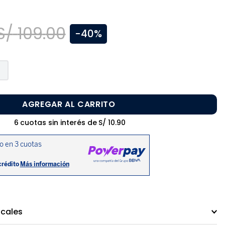
S/
109
.
00
-
40%
AGREGAR AL CARRITO
6
cuotas sin interés de
S/
10
.
90
ocales