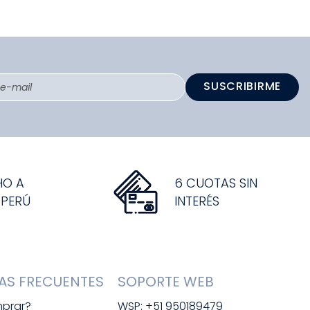
SUSCRIBIRME
HO A
6 CUOTAS SIN
 PERÚ
INTERÉS
AS FRECUENTES
SOPORTE WEB
prar?
WSP: +51 950189479