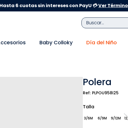
Hasta 6 cuotas sin intereses con PayU 💳
Ver Término
Buscar...
TÉRMINOS MÁS BUSCADOS
ccesorios
Baby Colloky
Día del Niño
1
.
zapatillas niña
2
.
zapatillas niño
3
.
medias
Polera
4
.
sandalias
5
.
sandalias niña
PLPOU958I25
6
.
bebe
Talla
7
.
sandalias niño
3/6M
6/9M
9/12M
12
8
.
pijama