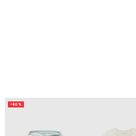
-
60 %