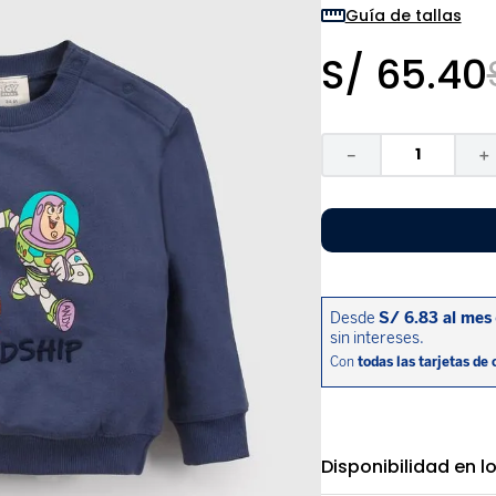
9
.
zapatos niña
Guía de tallas
10
.
disney
S/
65
.
40
－
＋
Disponibilidad en l