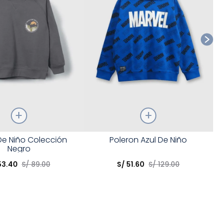
Talla
De Niño Colección
Poleron Azul De Niño
Negro
opción
Elige una opción
53
.
40
S/
89
.
00
S/
51
.
60
S/
129
.
00
COMPRAR
COMPRAR