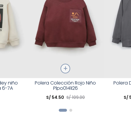
Talla
Talla
dey niño
Polera Colección Rojo Niño
Polera 
a 6-7A
Plpo0141I26
Elige una opción
Elige una 
S/
54
.
50
S/
109
.
00
S/
R
COMPRAR