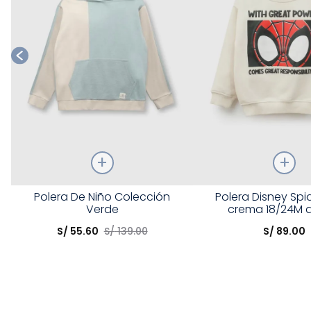
Talla
Talla
Polera De Niño Colección
Polera Disney Spi
Verde
crema 18/24M 
Elige una opción
Elige una opción
S/
55
.
60
S/
139
.
00
S/
89
.
00
COMPRAR
COMPRA