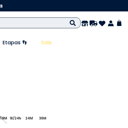
s
Etapas 👣
Sale
/18M
18/24M
24M
36M