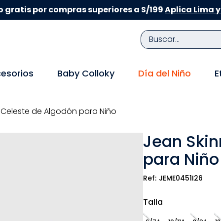
 gratis por compras superiores a S/199
Aplica Lima y
Buscar...
TÉRMINOS MÁS BUSCADOS
esorios
Baby Colloky
Día del Niño
E
1
.
zapatillas niña
2
.
zapatillas niño
 Celeste de Algodón para Niño
3
.
medias
Jean Skin
4
.
sandalias
para Niño
5
.
sandalias niña
6
.
bebe
JEME0451I26
7
.
pijama
Talla
8
.
zapatos niña