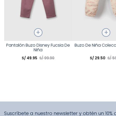
Talla
Talla
Pantalón Buzo Disney Fucsia De
Buzo De Niña Colecc
Niña
Elige una opción
Elige una opción
S/
49
.
95
S/
99
.
90
S/
29
.
50
S/
5
COMPRAR
COMPRA
Suscríbete a nuestro newsletter y obtén un 10%