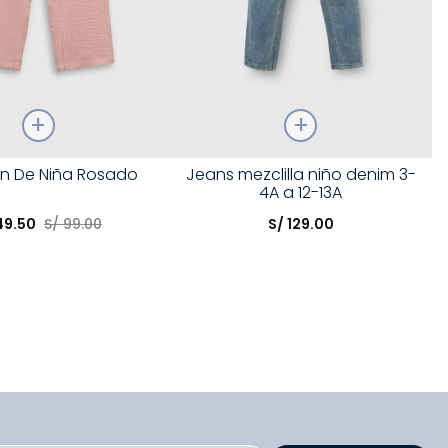
Talla
n De Niña Rosado
Jeans mezclilla niño denim 3-
4A a 12-13A
opción
Elige una opción
49
.
50
S/
99
.
00
S/
129
.
00
COMPRAR
COMPRAR