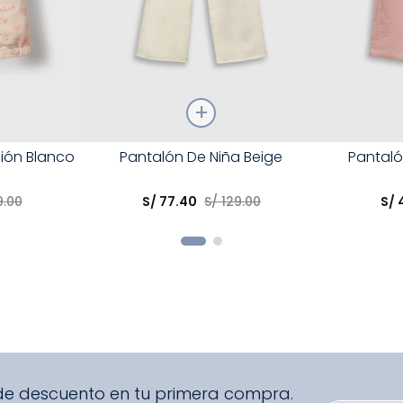
Talla
Talla
ión Blanco
Pantalón De Niña Beige
Pantaló
Elige una opción
Elige una 
9
.
00
S/
77
.
40
S/
129
.
00
S/
R
COMPRAR
 de descuento en tu primera compra.