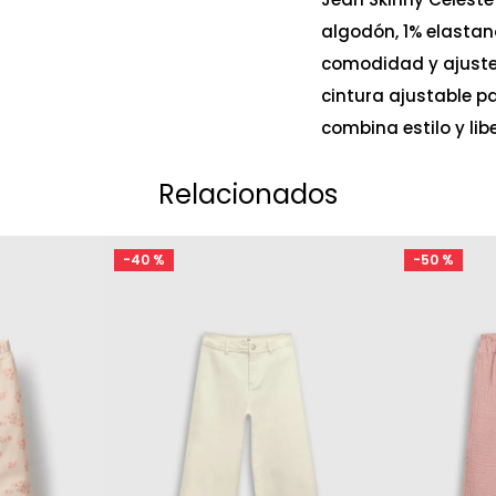
algodón, 1% elastano
comodidad y ajuste 
cintura ajustable p
combina estilo y li
Relacionados
-
40 %
-
50 %