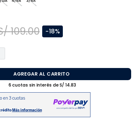
/13A
4/5A
3/4A
S/
109
.
00
-
18%
AGREGAR AL CARRITO
6
cuotas sin interés de
S/
14
.
83