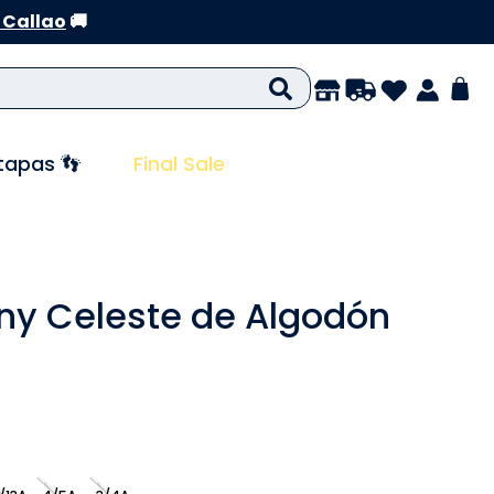
 Callao
🚚
tapas 👣
Final Sale
ny Celeste de Algodón