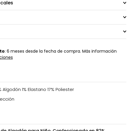
ocales
to
: 6 meses desde la fecha de compra. Más información
ciones
 Algodón 1% Elastano 17% Poliester
ección
e de Algodón para Niño. Confeccionado en 82%