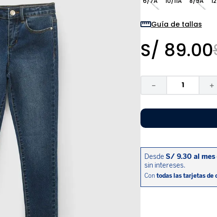
6/7A
10/11A
8/9A
12
9
.
niño
10
.
sandalias niño
Guía de tallas
S/
89
.
00
－
＋