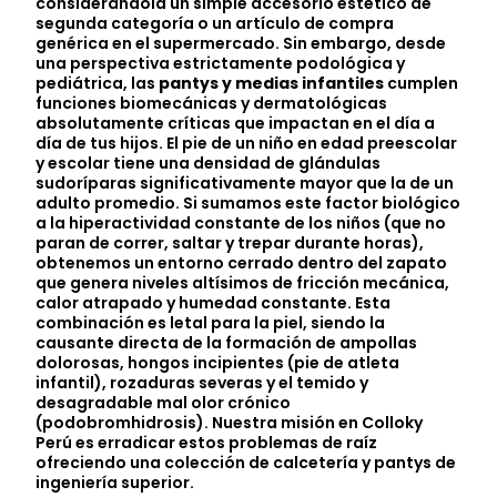
considerándola un simple accesorio estético de
segunda categoría o un artículo de compra
genérica en el supermercado. Sin embargo, desde
una perspectiva estrictamente podológica y
pediátrica, las
pantys y medias infantiles
cumplen
funciones biomecánicas y dermatológicas
absolutamente críticas que impactan en el día a
día de tus hijos. El pie de un niño en edad preescolar
y escolar tiene una densidad de glándulas
sudoríparas significativamente mayor que la de un
adulto promedio. Si sumamos este factor biológico
a la hiperactividad constante de los niños (que no
paran de correr, saltar y trepar durante horas),
obtenemos un entorno cerrado dentro del zapato
que genera niveles altísimos de fricción mecánica,
calor atrapado y humedad constante. Esta
combinación es letal para la piel, siendo la
causante directa de la formación de ampollas
dolorosas, hongos incipientes (pie de atleta
infantil), rozaduras severas y el temido y
desagradable mal olor crónico
(podobromhidrosis). Nuestra misión en Colloky
Perú es erradicar estos problemas de raíz
ofreciendo una colección de calcetería y pantys de
ingeniería superior.