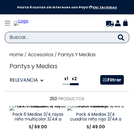
a y
Hasta 6 cuotas sin intereses con PayU 💳
Ver terminos
Buscar...
Accesorios
Pantys Y Medias
TÉRMINOS MÁS BUSCADOS
1
.
zapatillas niña
Pantys y Medias
2
.
zapatillas niño
x1
x2
RELEVANCIA
Filtrar
3
.
medias
4
.
sandalias
250
PRODUCTOS
5
.
sandalias niña
Pack 6 Medias 3/4 rayas
Pack 4 Medias 3/4
6
.
bebe
niño multicolor 3/4A a
cuadros niño rojo 3/4A a
9/12A
9/12A
Talla
Talla
S/
69
.
00
S/
49
.
00
7
.
pijama