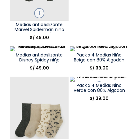
Talla
Medias antideslizante
Marvel Spiderman niño
Elige una opción
gris 3/4A a 9/12A
S/
49
.
00
COMPRAR
Medias antideslizante
Pack x 4 Medias Niño
Disney Spidey niño
Beige con 80% Algodón
celeste 9/12m a 2/3A
Talla
Talla
S/
49
.
00
S/
39
.
00
Elige una opción
Elige una opción
Pack x 4 Medias Niño
COMPRAR
COMPRAR
Verde con 80% Algodón
Talla
S/
39
.
00
Elige una opción
COMPRAR