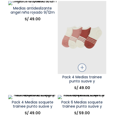
Elige una opción
Elige una opción
8
.
zapatos niña
Medias antideslizante
COMPRAR
COMPRAR
9
.
angel niña rosado 9/12m
niño
a 2/3A
Talla
S/
49
.
00
10
.
sandalias niño
Elige una opción
COMPRAR
Talla
Pack 4 Medias trainee
punto suave y
Elige una opción
resistente niña rosado
S/
49
.
00
3/4A a 9/12A
COMPRAR
Pack 4 Medias soquete
Pack 6 Medias soquete
trainee punto suave y
trainee punto suave y
resistente niño negro
resistente niño blanco
Talla
Talla
S/
49
.
00
S/
59
.
00
3/4A a 9/12A
3/4A a 9/12A