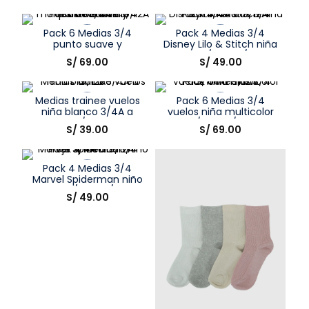
Elige una opción
Elige una opción
Pack 6 Medias 3/4
Pack 4 Medias 3/4
COMPRAR
COMPRAR
punto suave y
Disney Lilo & Stitch niña
resistente niño
azul 3/4A a 9/12A
Talla
Talla
S/
69
.
00
S/
49
.
00
multicolor 3/4A a 9/12A
Elige una opción
Elige una opción
Medias trainee vuelos
Pack 6 Medias 3/4
COMPRAR
COMPRAR
niña blanco 3/4A a
vuelos niña multicolor
9/12A
3/4A a 9/12A
Talla
Talla
S/
39
.
00
S/
69
.
00
Elige una opción
Elige una opción
Pack 4 Medias 3/4
COMPRAR
COMPRAR
Marvel Spiderman niño
rojo 3/4A a 9/12A
Talla
S/
49
.
00
Elige una opción
COMPRAR