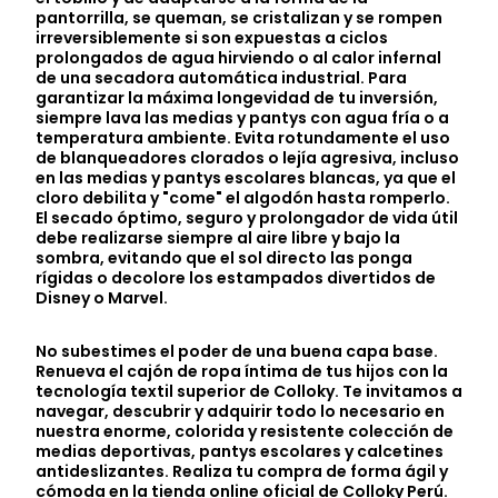
pantorrilla, se queman, se cristalizan y se rompen
irreversiblemente si son expuestas a ciclos
prolongados de agua hirviendo o al calor infernal
de una secadora automática industrial. Para
garantizar la máxima longevidad de tu inversión,
siempre lava las medias y pantys con agua fría o a
temperatura ambiente. Evita rotundamente el uso
de blanqueadores clorados o lejía agresiva, incluso
en las medias y pantys escolares blancas, ya que el
cloro debilita y "come" el algodón hasta romperlo.
El secado óptimo, seguro y prolongador de vida útil
debe realizarse siempre al aire libre y bajo la
sombra, evitando que el sol directo las ponga
rígidas o decolore los estampados divertidos de
Disney o Marvel.
No subestimes el poder de una buena capa base.
Renueva el cajón de ropa íntima de tus hijos con la
tecnología textil superior de Colloky. Te invitamos a
navegar, descubrir y adquirir todo lo necesario en
nuestra enorme, colorida y resistente colección de
medias deportivas, pantys escolares y calcetines
antideslizantes. Realiza tu compra de forma ágil y
cómoda en la tienda online oficial de Colloky Perú.