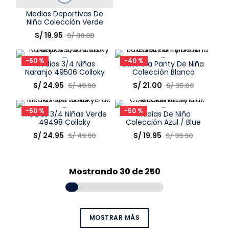
Talla
Medias Deportivas De
Niña Colección Verde
Elige una opción
S/
19
.
95
S/
39
.
90
COMPRAR
-
50 %
-
40 %
Medias 3/4 Niñas
Ballerina Panty De Niña
Naranjo 49506 Colloky
Colección Blanco
Talla
Talla
S/
24
.
95
S/
21
.
00
S/
49
.
90
S/
35
.
00
Elige una opción
Elige una opción
-
50 %
-
50 %
Medias 3/4 Niñas Verde
Medias De Niño
COMPRAR
COMPRAR
49498 Colloky
Colección Azul / Blue
Talla
Talla
S/
24
.
95
S/
19
.
95
S/
49
.
90
S/
39
.
90
Elige una opción
Elige una opción
COMPRAR
COMPRAR
Mostrando
30 de 250
MOSTRAR MÁS