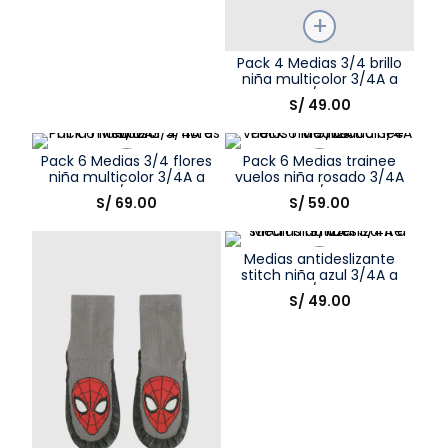
Talla
Pack 4 Medias 3/4 brillo
niña multicolor 3/4A a
Elige una opción
9/12A
S/
49
.
00
COMPRAR
Pack 6 Medias 3/4 flores
Pack 6 Medias trainee
niña multicolor 3/4A a
vuelos niña rosado 3/4A
9/12A
a 9/12A
Talla
Talla
S/
69
.
00
S/
59
.
00
Elige una opción
Elige una opción
Medias antideslizante
COMPRAR
COMPRAR
stitch niña azul 3/4A a
9/12A
Talla
S/
49
.
00
Elige una opción
COMPRAR