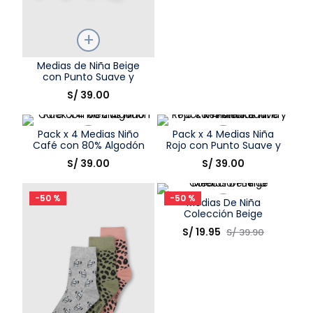
Talla
Medias de Niña Beige
con Punto Suave y
Elige una opción
Resistente
S/
39
.
00
COMPRAR
Pack x 4 Medias Niño
Pack x 4 Medias Niña
Café con 80% Algodón
Rojo con Punto Suave y
Resistente
Talla
Talla
S/
39
.
00
S/
39
.
00
Elige una opción
Elige una opción
-
50 %
-
50 %
Medias De Niña
COMPRAR
COMPRAR
Colección Beige
Talla
S/
19
.
95
S/
39
.
90
Elige una opción
COMPRAR