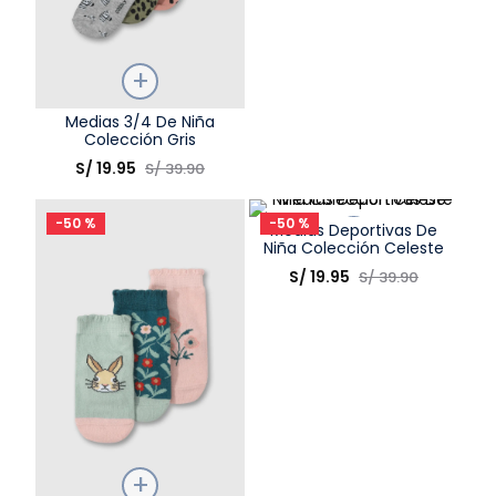
Talla
Medias 3/4 De Niña
Colección Gris
Elige una opción
S/
19
.
95
S/
39
.
90
COMPRAR
-
50 %
-
50 %
Medias Deportivas De
Niña Colección Celeste
Talla
S/
19
.
95
S/
39
.
90
Elige una opción
COMPRAR