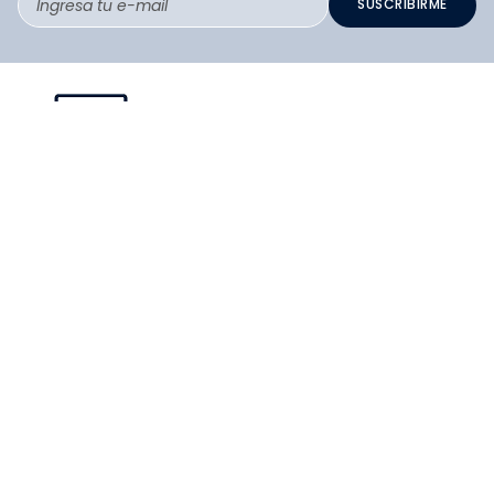
SUSCRIBIRME
PAGO SEGURO COMPRA FÁCIL
COLLOKY
Guía de tallas Zapatos
SERVICIO
Guía de tallas Ropa