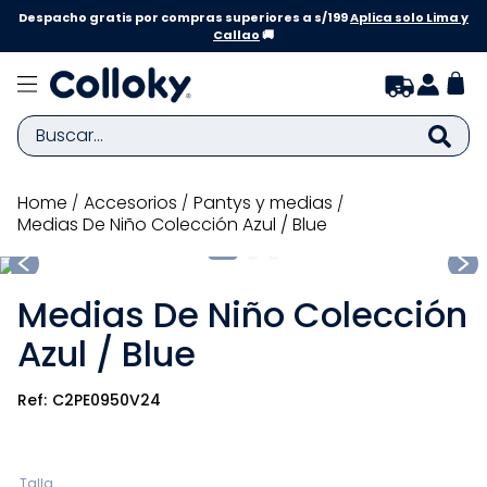
Despacho gratis por compras superiores a s/199
Aplica solo Lima y
Callao
🚚
Buscar...
TÉRMINOS MÁS BUSCADOS
accesorios
pantys y medias
Medias De Niño Colección Azul / Blue
1
.
zapatillas niña
2
.
zapatillas niño
Medias De Niño Colección
3
.
medias
Azul / Blue
4
.
sandalias
5
.
sandalias niña
C2PE0950V24
6
.
bebe
7
.
disney
Talla