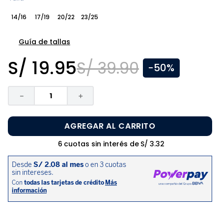
8
.
zapatos niña
14/16
17/19
20/22
23/25
9
.
pijama
10
.
sandalias niño
Guía de tallas
S/
19
.
95
S/
39
.
90
-
50%
－
＋
AGREGAR AL CARRITO
6
cuotas sin interés de
S/
3
.
32