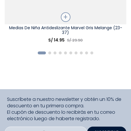
Talla
Medias De Niña Antideslizante Marvel Gris Melange (23-
37)
Elige una opción
S/
14
.
95
S/
29
.
90
COMPRAR
Suscríbete a nuestro newsletter y obtén un 10% de
descuento en tu primera compra.
El cupón de descuento lo recibirás en tu correo
electrónico luego de haberte registrado.