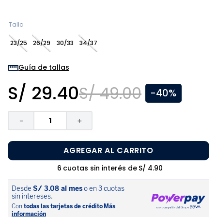
8
.
pijama
9
.
zapatos niña
Talla
10
.
disney
23/25
26/29
30/33
34/37
Guía de tallas
S/
29
.
40
S/
49
.
00
-
40%
－
＋
AGREGAR AL CARRITO
6
cuotas sin interés de
S/
4
.
90