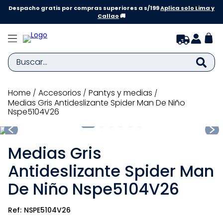
Despacho gratis por compras superiores a s/199
Aplica solo Lima y
Callao
🚚
Buscar...
TÉRMINOS MÁS BUSCADOS
accesorios
pantys y medias
Medias Gris Antideslizante Spider Man De Niño
1
.
zapatillas niña
Nspe5104V26
2
.
zapatillas niño
3
.
medias
Medias Gris
4
.
sandalias
Antideslizante Spider Man
5
.
sandalias niña
De Niño Nspe5104V26
6
.
bebe
NSPE5104V26
7
.
sandalias niño