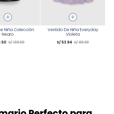
Talla
e Niña Colección
Vestido De Niña Everyday
Negro
Violeta
opción
Elige una opción
9
.
50
S/
139
.
00
S/
53
.
94
S/
89
.
90
COMPRAR
COMPRAR
rmario Perfecto para