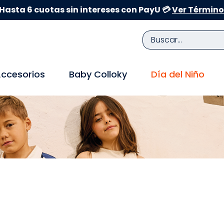
Hasta 6 cuotas sin intereses con PayU 💳
Ver Término
Buscar...
TÉRMINOS MÁS BUSCADOS
ccesorios
Baby Colloky
Día del Niño
1
.
zapatillas niña
2
.
zapatillas niño
3
.
medias
4
.
sandalias
5
.
sandalias niña
6
.
bebe
7
.
sandalias niño
8
.
pijama