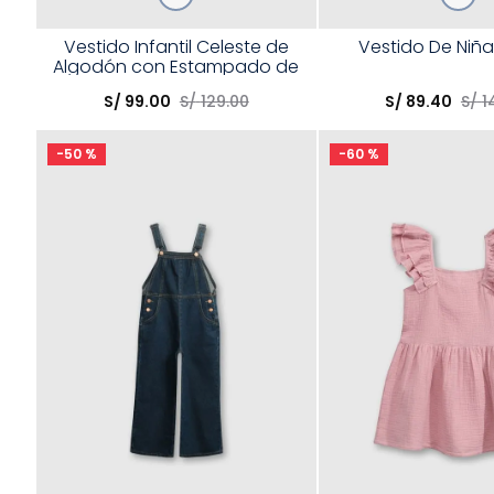
Talla
Talla
Vestido Infantil Celeste de
Vestido De Niñ
Algodón con Estampado de
Elige una opción
Elige una opción
Flores para Niña
S/
99
.
00
S/
129
.
00
S/
89
.
40
S/
1
COMPRAR
COMPRA
-
50 %
-
60 %