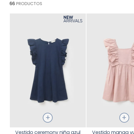
66
PRODUCTOS
Talla
Talla
Vestido ceremony niña azul
Vestido manga vu