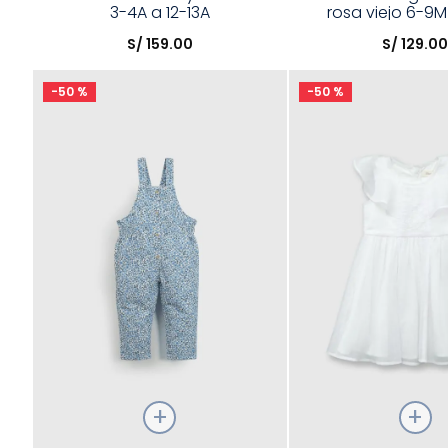
3-4A a 12-13A
rosa viejo 6-9M
Elige una opción
Elige una opción
S/
159
.
00
S/
129
.
0
COMPRAR
COMPRA
-
50 %
-
50 %