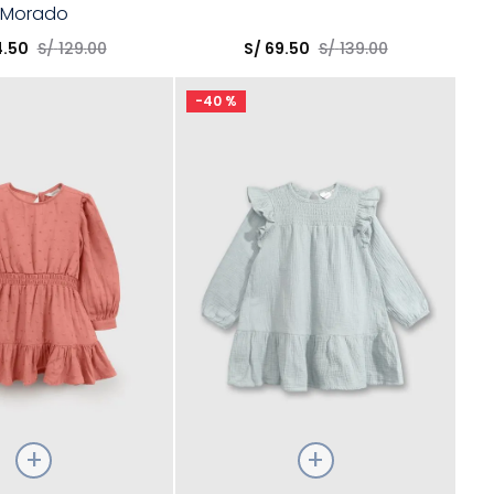
Morado
opción
Elige una opción
4
.
50
S/
129
.
00
S/
69
.
50
S/
139
.
00
COMPRAR
COMPRAR
-
40 %