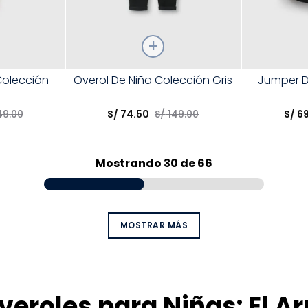
Talla
Talla
Colección
Overol De Niña Colección Gris
Jumper D
Elige una opción
Elige una 
49
.
00
S/
74
.
50
S/
149
.
00
S/
6
R
COMPRAR
Mostrando
30 de 66
MOSTRAR MÁS
eroles para Niñas: El A