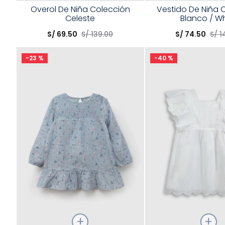
Talla
Talla
Overol De Niña Colección
Vestido De Niña 
Celeste
Blanco / Wh
Elige una opción
Elige una opción
S/
69
.
50
S/
139
.
00
S/
74
.
50
S/
1
COMPRAR
COMPRA
-
23 %
-
40 %