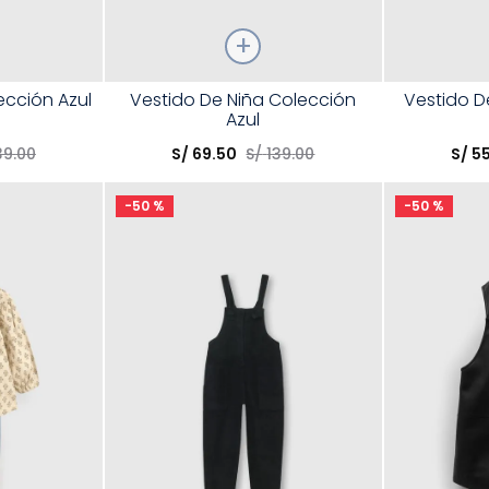
Talla
Talla
ección Azul
Vestido De Niña Colección
Vestido D
Azul
Elige una opción
Elige una 
39
.
00
S/
69
.
50
S/
139
.
00
S/
5
R
COMPRAR
-
50 %
-
50 %