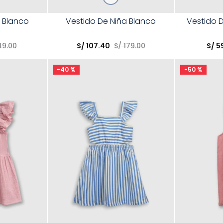
Talla
Talla
a Blanco
Vestido De Niña Blanco
Vestido 
Elige una opción
Elige una 
49
.
00
S/
107
.
40
S/
179
.
00
S/
5
R
COMPRAR
-
40 %
-
50 %