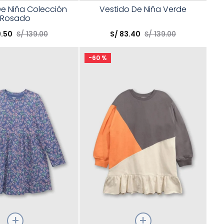
Talla
De Niña Colección
Vestido De Niña Verde
Rosado
opción
Elige una opción
9
.
50
S/
139
.
00
S/
83
.
40
S/
139
.
00
COMPRAR
COMPRAR
-
60 %