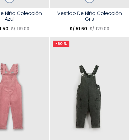
Talla
De Niña Colección
Vestido De Niña Colección
Azul
Gris
opción
Elige una opción
9
.
50
S/
119
.
00
S/
51
.
60
S/
129
.
00
COMPRAR
COMPRAR
-
50 %