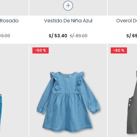
Talla
Talla
a Rosado
Vestido De Niña Azul
Overol D
Elige una opción
Elige una 
39
.
00
S/
53
.
40
S/
89
.
00
S/
6
R
COMPRAR
-
50 %
-
60 %