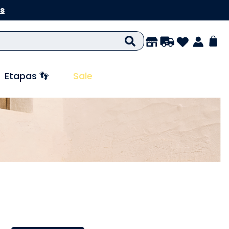
s
Etapas 👣
Sale