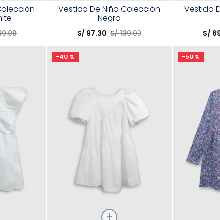
Talla
Talla
Colección
Vestido De Niña Colección
Vestido 
ite
Negro
Elige una opción
Elige una 
49
.
00
S/
97
.
30
S/
139
.
00
S/
6
R
COMPRAR
-
40 %
-
50 %