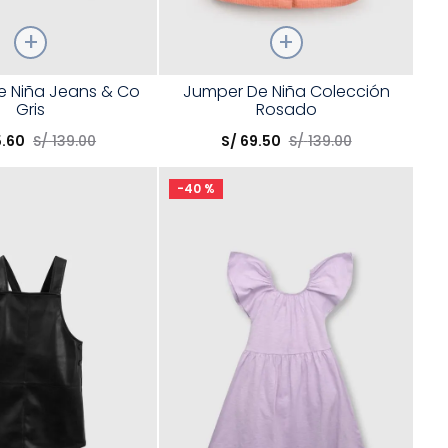
Talla
e Niña Jeans & Co
Jumper De Niña Colección
Gris
Rosado
opción
Elige una opción
5
.
60
S/
139
.
00
S/
69
.
50
S/
139
.
00
COMPRAR
COMPRAR
-
40 %