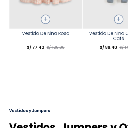
Talla
Talla
Vestido De Niña Rosa
Vestido De Niña 
Café
Elige una opción
Elige una opción
S/
77
.
40
S/
129
.
00
S/
89
.
40
S/
1
COMPRAR
COMPRA
Vestidos y Jumpers
Vestidos, Jumpers y Ov