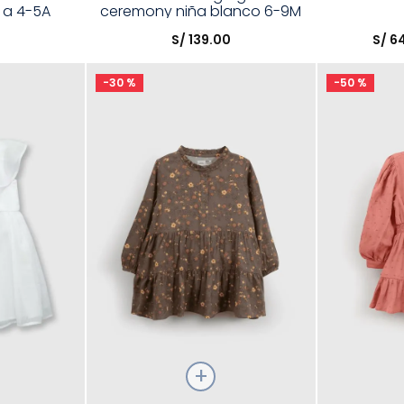
 a 4-5A
ceremony niña blanco 6-9M
Elige una opción
Elige una 
a 4-5A
0
S/
139
.
00
S/
6
R
COMPRAR
-
30 %
-
50 %