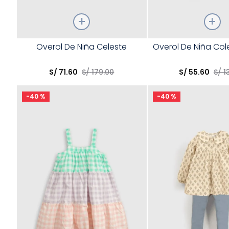
Talla
Talla
Overol De Niña Celeste
Overol De Niña Col
Elige una opción
Elige una opción
S/
71
.
60
S/
179
.
00
S/
55
.
60
S/
1
COMPRAR
COMPRA
-
40 %
-
40 %