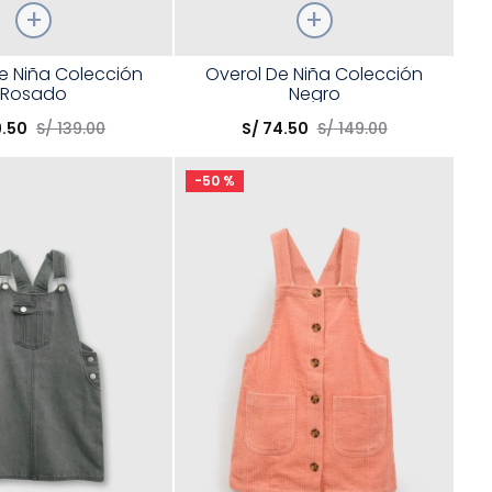
Talla
e Niña Colección
Overol De Niña Colección
Rosado
Negro
opción
Elige una opción
9
.
50
S/
139
.
00
S/
74
.
50
S/
149
.
00
COMPRAR
COMPRAR
-
50 %