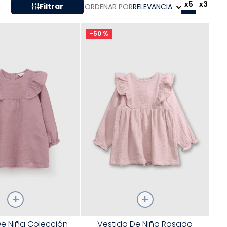
x5
x3
Filtrar
ORDENAR POR
RELEVANCIA
-
50 %
Talla
De Niña Colección
Vestido De Niña Rosado