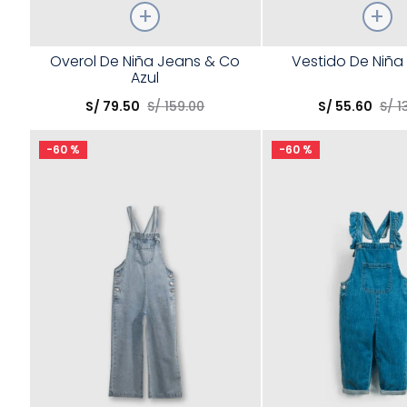
Talla
Talla
Overol De Niña Jeans & Co
Vestido De Niñ
Azul
Elige una opción
Elige una opción
S/
79
.
50
S/
159
.
00
S/
55
.
60
S/
1
COMPRAR
COMPRA
-
60 %
-
60 %