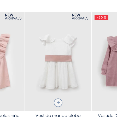
9
.
zapatos niña
10
.
disney
-
50 %
Talla
Talla
elos niña
Vestido manga globo
Vestido 