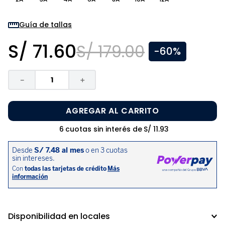
8
.
zapatos niña
9
.
niño
Guía de tallas
10
.
sandalias niño
S/
71
.
60
S/
179
.
00
-
60%
－
＋
AGREGAR AL CARRITO
6
cuotas sin interés de
S/
11
.
93
Disponibilidad en locales