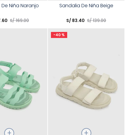
Talla
 De Niña Naranjo
Sandalia De Niña Beige
opción
Elige una opción
7
.
60
S/
169
.
00
S/
83
.
40
S/
139
.
00
COMPRAR
COMPRAR
-
40 %