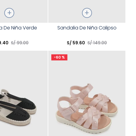
Talla
a De Niña Verde
Sandalia De Niña Calipso
opción
Elige una opción
9
.
40
S/
99
.
00
S/
59
.
60
S/
149
.
00
COMPRAR
COMPRAR
-
60 %