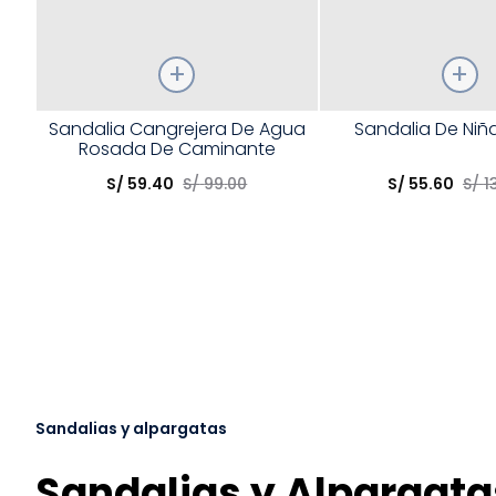
Talla
Talla
Sandalia Cangrejera De Agua
Sandalia De Niñ
Rosada De Caminante
Elige una opción
Elige una opción
S/
59
.
40
S/
99
.
00
S/
55
.
60
S/
1
COMPRAR
COMPRA
Sandalias y alpargatas
Sandalias y Alpargata