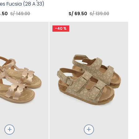
es Fucsia (28 A 33)
opción
Elige una opción
4
.
50
S/
149
.
00
S/
69
.
50
S/
139
.
00
COMPRAR
COMPRAR
-
40 %