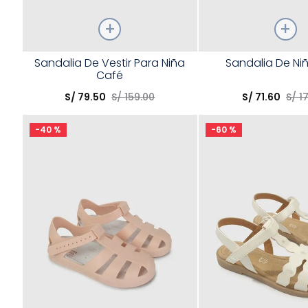
Talla
Talla
Sandalia De Vestir Para Niña
Sandalia De Ni
Café
Elige una opción
Elige una opción
S/
79
.
50
S/
159
.
00
S/
71
.
60
S/
1
COMPRAR
COMPRA
-
40 %
-
60 %