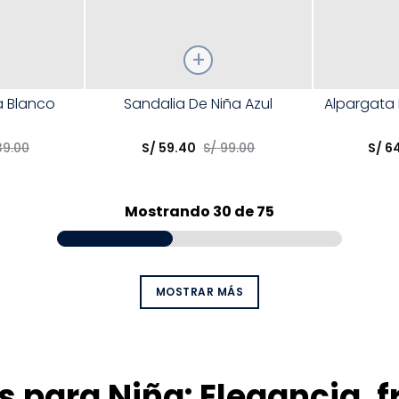
Talla
Talla
a Blanco
Sandalia De Niña Azul
Alpargata
Elige una opción
Elige una 
39
.
00
S/
59
.
40
S/
99
.
00
S/
6
R
COMPRAR
Mostrando
30 de 75
MOSTRAR MÁS
s para Niña: Elegancia, 