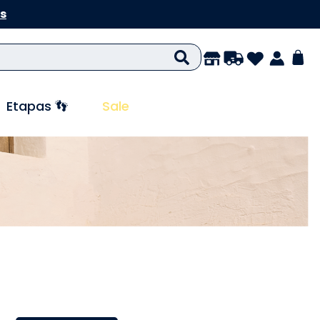
s
Etapas 👣
Sale