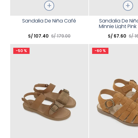
Talla
Talla
Sandalia De Niña Café
Sandalia De Niñ
Minnie Light Pink 
Elige una opción
Elige una opción
S/
107
.
40
S/
179
.
00
S/
67
.
60
S/
1
COMPRAR
COMPRA
-
50 %
-
60 %