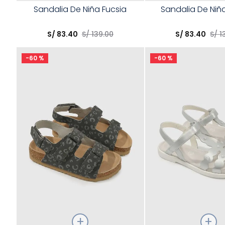
Talla
Talla
Sandalia De Niña Fucsia
Sandalia De Niñ
Elige una opción
Elige una opción
S/
83
.
40
S/
139
.
00
S/
83
.
40
S/
1
COMPRAR
COMPRA
-
60 %
-
60 %