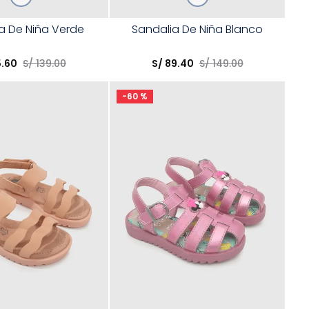
Talla
a De Niña Verde
Sandalia De Niña Blanco
opción
Elige una opción
5
.
60
S/
139
.
00
S/
89
.
40
S/
149
.
00
COMPRAR
COMPRAR
-
60 %