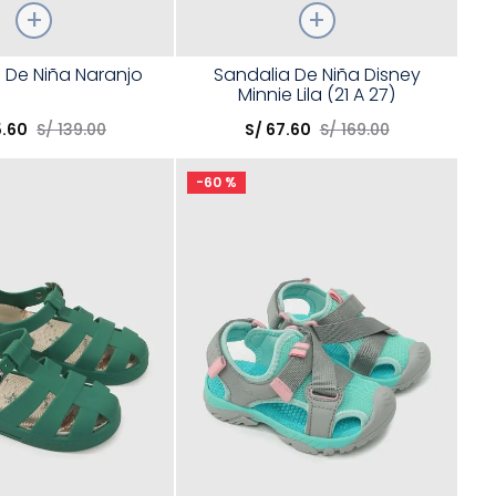
Talla
 De Niña Naranjo
Sandalia De Niña Disney
Minnie Lila (21 A 27)
opción
Elige una opción
5
.
60
S/
139
.
00
S/
67
.
60
S/
169
.
00
COMPRAR
COMPRAR
-
60 %