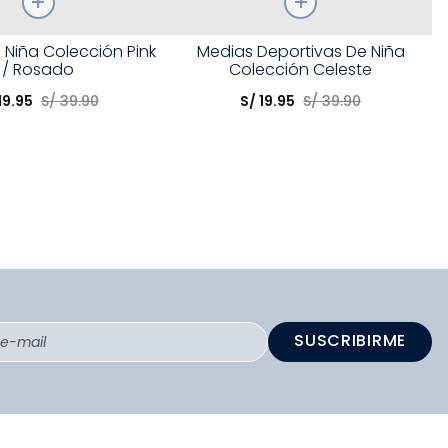
Talla
 Niña Colección Pink
Medias Deportivas De Niña
/ Rosado
Colección Celeste
opción
Elige una opción
19
.
95
S/
39
.
90
S/
19
.
95
S/
39
.
90
COMPRAR
COMPRAR
SUSCRIBIRME