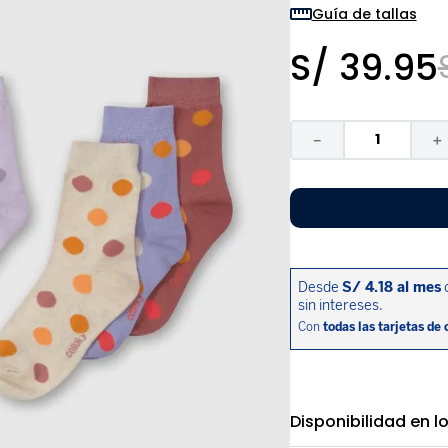
9
.
niño
Guía de tallas
10
.
sandalias niño
S/
39
.
95
－
＋
Disponibilidad en l