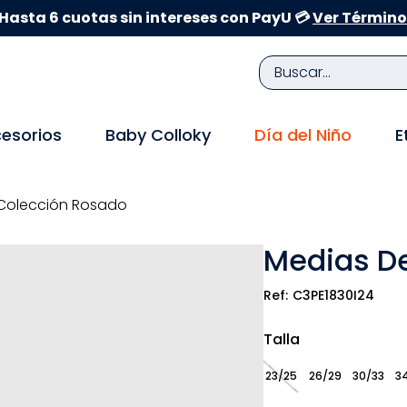
Hasta 6 cuotas sin intereses con PayU 💳
Ver Término
Buscar...
TÉRMINOS MÁS BUSCADOS
esorios
Baby Colloky
Día del Niño
E
1
.
zapatillas niña
2
.
zapatillas niño
 Colección Rosado
3
.
medias
Medias De
4
.
sandalias
5
.
sandalias niña
C3PE1830I24
6
.
bebe
Talla
7
.
pijama
23/25
26/29
30/33
3
8
.
zapatos niña