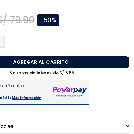
S/
79
.
90
-
50%
AGREGAR AL CARRITO
6
cuotas sin interés de
S/
6
.
65
ocales