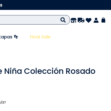
s
tapas 👣
Final Sale
 Niña Colección Rosado
4/37