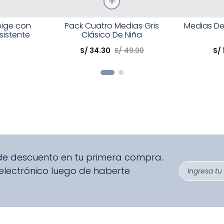
Talla
Talla
eige con
Pack Cuatro Medias Gris
Medias De
sistente
Clásico De Niña
Elige una opción
Elige una 
S/
34
.
30
S/
49
.
00
S/
R
COMPRAR
 de descuento en tu primera compra.
 electrónico luego de haberte