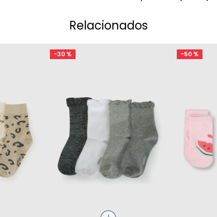
Relacionados
-
30 %
-
50 %