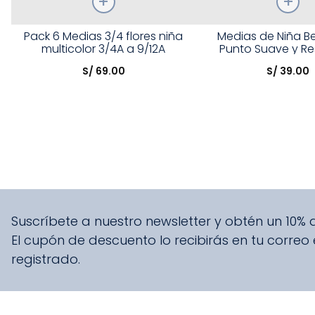
Talla
Talla
Pack 6 Medias 3/4 flores niña
Medias de Niña B
multicolor 3/4A a 9/12A
Punto Suave y Re
Elige una opción
Elige una opción
S/
69
.
00
S/
39
.
00
COMPRAR
COMPRA
Suscríbete a nuestro newsletter y obtén un 10%
El cupón de descuento lo recibirás en tu correo
registrado.