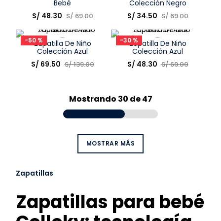
COMPRAR
COMPRAR
Bebé
Colección Negro
Talla
Talla
S/
48
.
30
S/
34
.
50
S/
69
.
00
S/
69
.
00
Elige una opción
Elige una opción
-
50 %
-
30 %
Zapatilla De Niño
Zapatilla De Niño
COMPRAR
COMPRAR
Colección Azul
Colección Azul
Talla
Talla
S/
69
.
50
S/
48
.
30
S/
139
.
00
S/
69
.
00
Elige una opción
Elige una opción
COMPRAR
COMPRAR
Mostrando
30 de 47
MOSTRAR MÁS
Zapatillas
Zapatillas para bebé