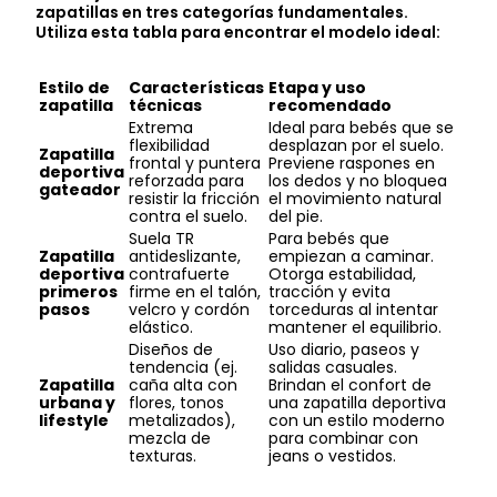
zapatillas en tres categorías fundamentales.
Utiliza esta tabla para encontrar el modelo ideal:
Estilo de
Características
Etapa y uso
zapatilla
técnicas
recomendado
Extrema
Ideal para bebés que se
flexibilidad
desplazan por el suelo.
Zapatilla
frontal y puntera
Previene raspones en
deportiva
reforzada para
los dedos y no bloquea
gateador
resistir la fricción
el movimiento natural
contra el suelo.
del pie.
Suela TR
Para bebés que
Zapatilla
antideslizante,
empiezan a caminar.
deportiva
contrafuerte
Otorga estabilidad,
primeros
firme en el talón,
tracción y evita
pasos
velcro y cordón
torceduras al intentar
elástico.
mantener el equilibrio.
Diseños de
Uso diario, paseos y
tendencia (ej.
salidas casuales.
Zapatilla
caña alta con
Brindan el confort de
urbana y
flores, tonos
una zapatilla deportiva
lifestyle
metalizados),
con un estilo moderno
mezcla de
para combinar con
texturas.
jeans o vestidos.