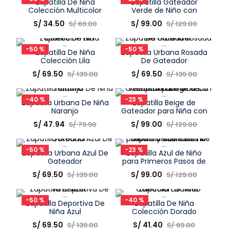
Zapatilla De Niña
Zapatilla Gateador
COMPRAR
COMPRAR
Colección Multicolor
Verde de Niño con
Velcro y Suela TR
Talla
Talla
S/
34
.
50
S/
99
.
00
S/
69
.
00
S/
129
.
00
Elige una opción
Elige una opción
-
50 %
-
50 %
Zapatilla De Niña
Zapatilla Urbana Rosada
COMPRAR
COMPRAR
Colección Lila
De Gateador
Talla
Talla
S/
69
.
50
S/
69
.
50
S/
139
.
00
S/
139
.
00
Elige una opción
Elige una opción
-
40 %
-
23 %
Zapatilla Urbana De Niña
Zapatilla Beige de
COMPRAR
COMPRAR
Naranjo
Gateador para Niña con
Velcro Cordón Elástico
Talla
Talla
S/
47
.
94
S/
99
.
00
S/
79
.
90
S/
129
.
00
Elige una opción
Elige una opción
-
50 %
-
23 %
Zapatilla Urbana Azul De
Zapatilla Azul de Niño
COMPRAR
COMPRAR
Gateador
para Primeros Pasos de
Velcro y Suela de TR
Talla
Talla
S/
69
.
50
S/
99
.
00
S/
139
.
00
S/
129
.
00
Elige una opción
Elige una opción
-
50 %
-
40 %
Zapatilla Deportiva De
Zapatilla De Niña
COMPRAR
COMPRAR
Niña Azul
Colección Dorado
Talla
Talla
S/
69
.
50
S/
41
.
40
S/
139
.
00
S/
69
.
00