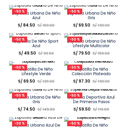
Elige una opción
Elige una opción
-
50 %
-
50 %
Zapatilla Urbana De Niño
Zapatilla Urbana De Niño
COMPRAR
COMPRAR
Azul
Gris
Talla
Talla
S/
84
.
50
S/
69
.
50
S/
169
.
00
S/
139
.
00
Elige una opción
Elige una opción
-
50 %
-
50 %
Zapatilla De Niño Sport
Zapatilla Urbana De Niño
COMPRAR
COMPRAR
Azul
Lifestyle Multicolor
Talla
Talla
S/
49
.
50
S/
79
.
50
S/
99
.
00
S/
159
.
00
Elige una opción
Elige una opción
-
50 %
-
30 %
Zapatilla De Niño
Zapatilla De Niña
COMPRAR
COMPRAR
Lifestyle Verde
Colección Plateado
Talla
Talla
S/
69
.
50
S/
97
.
30
S/
139
.
00
S/
139
.
00
Elige una opción
Elige una opción
-
50 %
-
50 %
Zapatilla Urbana De Niño
Zapatilla Deportiva Azul
COMPRAR
COMPRAR
Gris
De Primeros Pasos
Talla
Talla
S/
74
.
50
S/
59
.
50
S/
149
.
00
S/
119
.
00
Elige una opción
Elige una opción
-
30 %
-
50 %
Zapatilla Urbana Azul De
Zapatilla De Niño