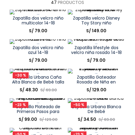
47
PRODUCTOS
8
.
disney
9
.
zapatos niña
Zapatilla dos velcro niño
Zapatilla velcro Disney
multicolor 14-18
Toy Story niño
10
.
pijama
multicolor 18-21
Talla
Talla
S/
79
.
00
S/
149
.
00
Elige una opción
Elige una opción
Zapatilla dos velcro niño
Zapatilla lifestyle dos
COMPRAR
COMPRAR
azul 14-18
velcro niña rosado 14-18
Talla
Talla
S/
79
.
00
S/
79
.
00
Elige una opción
Elige una opción
-
30 %
Zapatilla Urbana Caña
Zapatilla Gateador
COMPRAR
COMPRAR
Alta Blanca de Bebé talla
Rosada de Niña en
14 a 18
Velcro y Textil
Talla
Talla
S/
48
.
30
S/
129
.
00
S/
69
.
00
Elige una opción
Elige una opción
-
23 %
-
50 %
Zapatilla Plateada de
Zapatilla Urbana Blanca
COMPRAR
COMPRAR
Primeros Pasos para
De Bebé
Niña con Velcro y Suela
Talla
Talla
S/
99
.
00
S/
34
.
50
S/
129
.
00
S/
69
.
00
de TR
Elige una opción
Elige una opción
-
50 %
-
23 %