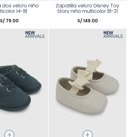
Talla
a dos velcro niño
Zapatilla velcro Disney Toy
ticolor 14-18
Story niño multicolor 18-21
opción
Elige una opción
S/
79
.
00
S/
149
.
00
COMPRAR
COMPRAR