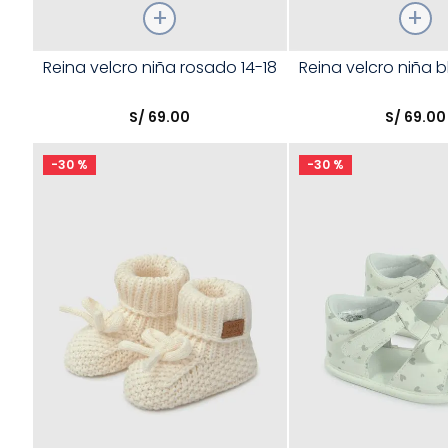
Talla
Talla
Reina velcro niña rosado 14-18
Reina velcro niña b
Elige una opción
Elige una opción
S/
69
.
00
S/
69
.
00
COMPRAR
COMPRA
-
30 %
-
30 %