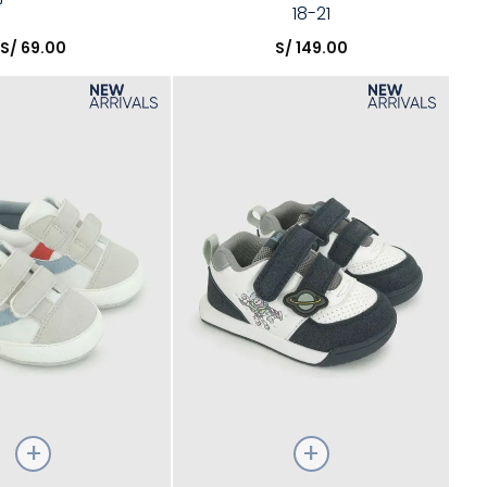
18-21
opción
Elige una opción
S/
69
.
00
S/
149
.
00
COMPRAR
COMPRAR