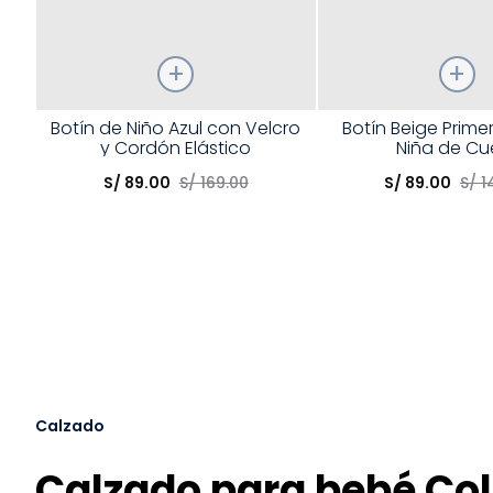
Talla
Talla
Botín de Niño Azul con Velcro
Botín Beige Prime
y Cordón Elástico
Niña de Cu
Elige una opción
Elige una opción
S/
89
.
00
S/
169
.
00
S/
89
.
00
S/
1
COMPRAR
COMPRA
Calzado
Calzado para bebé Col