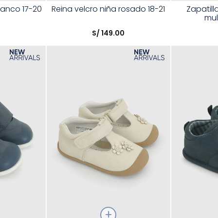
Talla
Talla
lanco 17-20
Reina velcro niña rosado 18-21
Zapatill
mul
Elige una opción
Elige una 
0
S/
149
.
00
R
COMPRAR