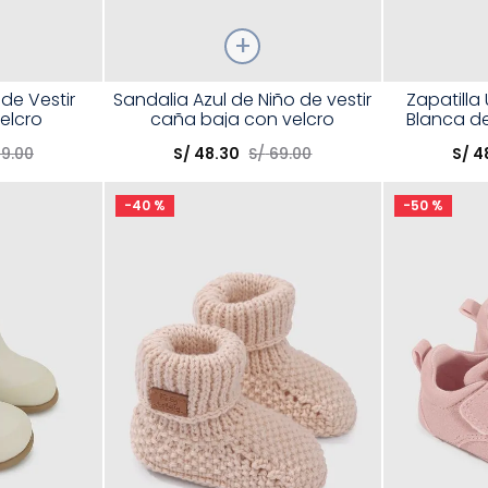
Talla
Talla
de Vestir
Sandalia Azul de Niño de vestir
Zapatilla
elcro
caña baja con velcro
Blanca de
Elige una opción
Elige una 
69
.
00
S/
48
.
30
S/
69
.
00
S/
4
R
COMPRAR
-
40 %
-
50 %