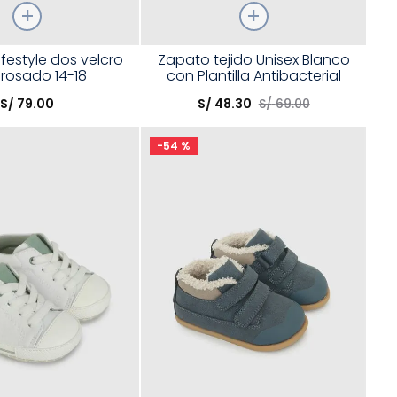
Talla
lifestyle dos velcro
Zapato tejido Unisex Blanco
 rosado 14-18
con Plantilla Antibacterial
opción
Elige una opción
S/
79
.
00
S/
48
.
30
S/
69
.
00
COMPRAR
COMPRAR
-
54 %