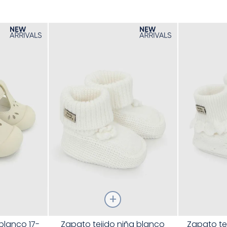
9
.
pijama
10
.
sandalias niño
Talla
Talla
 blanco 17-
Zapato tejido niña blanco
Zapato te