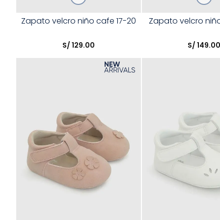
Talla
Talla
Zapato velcro niño cafe 17-20
Zapato velcro niño
Elige una opción
Elige una opción
S/
129
.
00
S/
149
.
0
COMPRAR
COMPRA