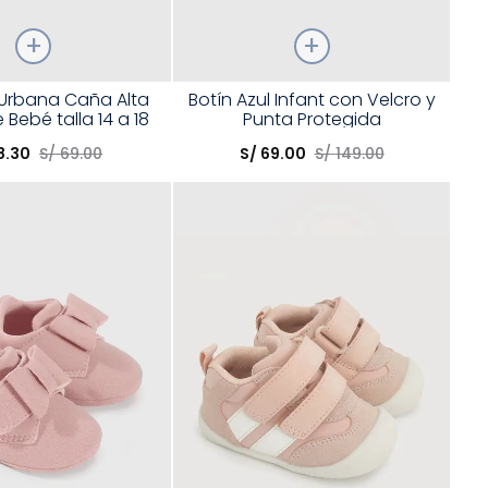
Talla
 Urbana Caña Alta
Botín Azul Infant con Velcro y
 Bebé talla 14 a 18
Punta Protegida
opción
Elige una opción
8
.
30
S/
69
.
00
S/
69
.
00
S/
149
.
00
COMPRAR
COMPRAR