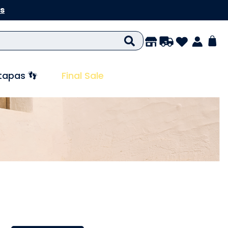
s
tapas 👣
Final Sale