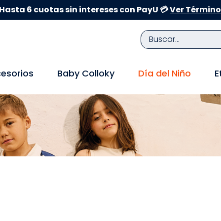
Hasta 6 cuotas sin intereses con PayU 💳
Ver Término
Buscar...
TÉRMINOS MÁS BUSCADOS
esorios
Baby Colloky
Día del Niño
E
1
.
zapatillas niña
2
.
zapatillas niño
3
.
medias
4
.
sandalias
5
.
sandalias niña
6
.
bebe
7
.
disney
8
.
zapatos niña