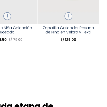
Talla
e Niña Colección
Zapatilla Gateador Rosada
Rosado
de Niña en Velcro y Textil
opción
Elige una opción
9
.
50
S/
79
.
00
S/
129
.
00
COMPRAR
COMPRAR
ada etapa de