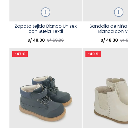
Talla
Talla
Zapato tejido Blanco Unisex
Sandalia de Niña 
con Suela Textil
Blanca con V
Elige una opción
Elige una opción
S/
48
.
30
S/
69
.
00
S/
48
.
30
S/
COMPRAR
COMPRA
-
47 %
-
40 %