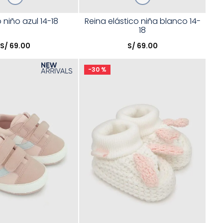
Talla
niño azul 14-18
Reina elástico niña blanco 14-
18
opción
Elige una opción
S/
69
.
00
S/
69
.
00
COMPRAR
COMPRAR
-
30 %