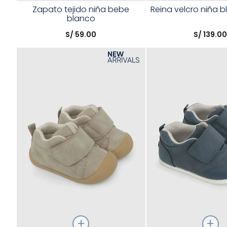
Talla
Talla
Zapato tejido niña bebe
Reina velcro niña b
blanco
Elige una opción
Elige una opción
S/
59
.
00
S/
139
.
0
COMPRAR
COMPRA