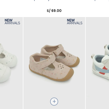
Elige una opción
Elige una 
0
S/
69
.
00
R
COMPRAR