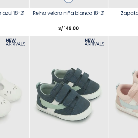
Talla
Talla
 azul 18-21
Reina velcro niña blanco 18-21
Zapato 
Elige una opción
Elige una 
0
S/
149
.
00
R
COMPRAR