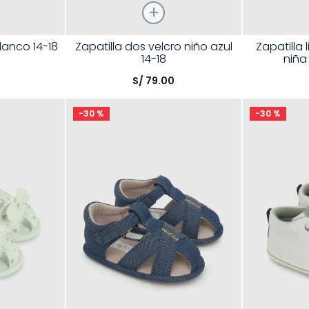
Talla
Talla
lanco 14-18
Zapatilla dos velcro niño azul
Zapatilla 
14-18
niña
Elige una opción
Elige una 
S/
79
.
00
R
COMPRAR
-
30 %
-
30 %