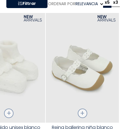
x5
x3
Filtrar
ORDENAR POR
RELEVANCIA
Talla
jido unisex blanco
Reina ballerina niña blanco