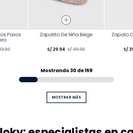
Talla
Talla
ros Pasos
Zapatito De Niña Beige
Zapato D
ero
Elige una opción
Elige una 
49
.
00
S/
29
.
94
S/
49
.
90
S/
3
R
COMPRAR
Mostrando
30 de 159
MOSTRAR MÁS
loky: especialistas en c