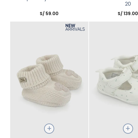
20
Elige una opción
Elige una opción
S/
59
.
00
S/
139
.
0
COMPRAR
COMPRA