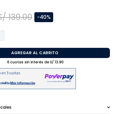
S/
139
.
00
-
40%
AGREGAR AL CARRITO
6
cuotas sin interés de
S/
13
.
90
ocales