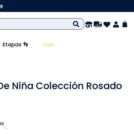
s
Etapas 👣
Sale
 De Niña Colección Rosado
20