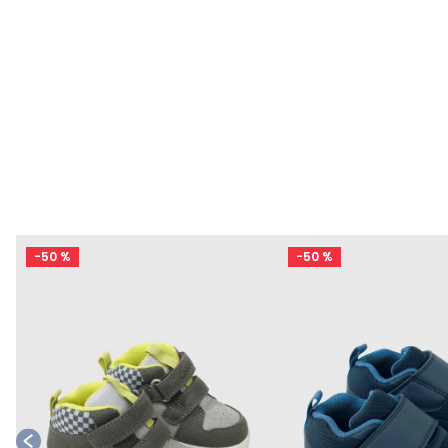
o
-
50 %
-
50 %