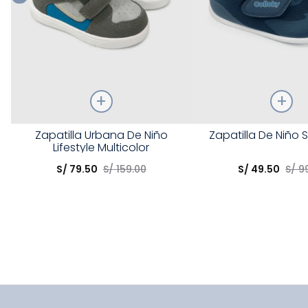
Talla
Talla
Zapatilla Urbana De Niño
Zapatilla De Niño S
Lifestyle Multicolor
Elige una opción
Elige una opción
S/
79
.
50
S/
159
.
00
S/
49
.
50
S/
9
COMPRAR
COMPRA