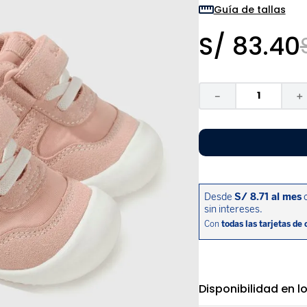
9
.
zapatos niña
Guía de tallas
10
.
disney
S/
83
.
40
－
＋
Disponibilidad en l