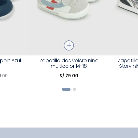
Talla
Talla
port Azul
Zapatilla dos velcro niño
Zapatill
multicolor 14-18
Story ni
Elige una opción
Elige una 
9
.
00
S/
79
.
00
R
COMPRAR