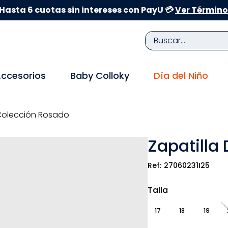
Hasta 6 cuotas sin intereses con PayU 💳
Ver Término
Buscar...
TÉRMINOS MÁS BUSCADOS
ccesorios
Baby Colloky
Día del Niño
1
.
zapatillas niña
2
.
zapatillas niño
 Colección Rosado
3
.
medias
Zapatilla
4
.
sandalias
5
.
sandalias niña
27060231I25
6
.
bebe
Talla
7
.
sandalias niño
17
18
19
8
.
pijama