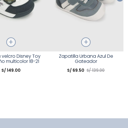
Talla
a velcro Disney Toy
Zapatilla Urbana Azul De
ño multicolor 18-21
Gateador
opción
Elige una opción
S/
149
.
00
S/
69
.
50
S/
139
.
00
COMPRAR
COMPRAR