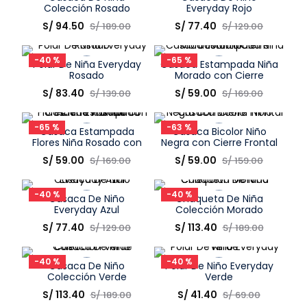
Colección Rosado
Everyday Rojo
9
.
pijama
Talla
Talla
S/
94
.
50
S/
77
.
40
S/
189
.
00
S/
129
.
00
Elige una opción
Elige una opción
10
.
sandalias niño
-
40 %
-
65 %
Polar De Niña Everyday
Casaca Estampada Niña
COMPRAR
COMPRAR
Rosado
Morado con Cierre
Frontal
Talla
Talla
S/
83
.
40
S/
59
.
00
S/
139
.
00
S/
169
.
00
Elige una opción
Elige una opción
-
65 %
-
63 %
Casaca Estampada
Casaca Bicolor Niño
COMPRAR
COMPRAR
Flores Niña Rosado con
Negra con Cierre Frontal
Cierre Frontal
Talla
Talla
S/
59
.
00
S/
59
.
00
S/
169
.
00
S/
159
.
00
Elige una opción
Elige una opción
-
40 %
-
40 %
Casaca De Niño
Chaqueta De Niña
COMPRAR
COMPRAR
Everyday Azul
Colección Morado
Talla
Talla
S/
77
.
40
S/
113
.
40
S/
129
.
00
S/
189
.
00
Elige una opción
Elige una opción
-
40 %
-
40 %
Casaca De Niño
Polar De Niño Everyday
COMPRAR
COMPRAR
Colección Verde
Verde
Talla
Talla
S/
113
.
40
S/
41
.
40
S/
189
.
00
S/
69
.
00