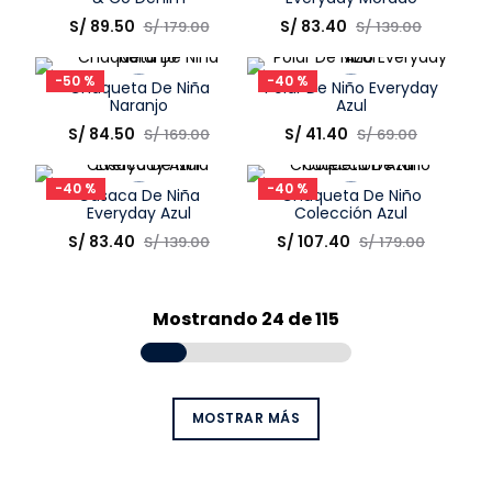
Talla
Talla
S/
89
.
50
S/
83
.
40
S/
179
.
00
S/
139
.
00
Elige una opción
Elige una opción
-
50 %
-
40 %
Chaqueta De Niña
Polar De Niño Everyday
COMPRAR
COMPRAR
Naranjo
Azul
Talla
Talla
S/
84
.
50
S/
41
.
40
S/
169
.
00
S/
69
.
00
Elige una opción
Elige una opción
-
40 %
-
40 %
Casaca De Niña
Chaqueta De Niño
COMPRAR
COMPRAR
Everyday Azul
Colección Azul
Talla
Talla
S/
83
.
40
S/
107
.
40
S/
139
.
00
S/
179
.
00
Elige una opción
Elige una opción
COMPRAR
COMPRAR
Mostrando
24 de 115
MOSTRAR MÁS