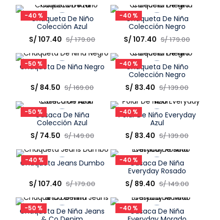
Elige una opción
Elige una opción
-
40 %
-
40 %
Chaqueta De Niño
Chaqueta De Niña
COMPRAR
COMPRAR
Colección Azul
Colección Negro
Talla
Talla
S/
107
.
40
S/
107
.
40
S/
179
.
00
S/
179
.
00
Elige una opción
Elige una opción
-
50 %
-
40 %
Chaqueta De Niña Negro
Chaqueta De Niño
COMPRAR
COMPRAR
Colección Negro
Talla
Talla
S/
84
.
50
S/
83
.
40
S/
169
.
00
S/
139
.
00
Elige una opción
Elige una opción
-
50 %
-
40 %
Casaca De Niña
Polar De Niño Everyday
COMPRAR
COMPRAR
Colección Azul
Azul
Talla
Talla
S/
74
.
50
S/
83
.
40
S/
149
.
00
S/
139
.
00
Elige una opción
Elige una opción
-
40 %
-
40 %
Chaqueta Jeans Dumbo
Casaca De Niña
COMPRAR
COMPRAR
Everyday Rosado
Talla
Talla
S/
107
.
40
S/
89
.
40
S/
179
.
00
S/
149
.
00
Elige una opción
Elige una opción
-
50 %
-
40 %
Chaqueta De Niña Jeans
Casaca De Niña
COMPRAR
COMPRAR
& Co Denim
Everyday Morado