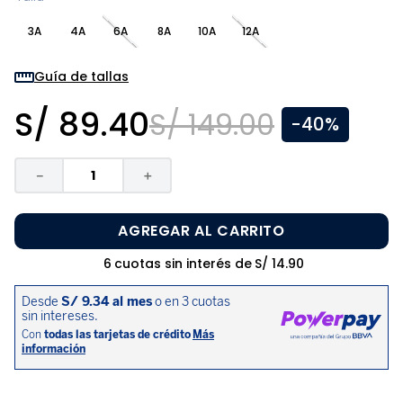
8
.
zapatos niña
3A
4A
6A
8A
10A
12A
9
.
niño
10
.
sandalias niño
Guía de tallas
S/
89
.
40
S/
149
.
00
-
40%
－
＋
AGREGAR AL CARRITO
6
cuotas sin interés de
S/
14
.
90