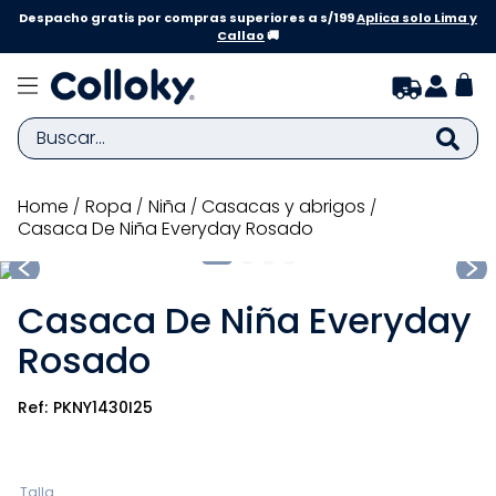
Despacho gratis por compras superiores a s/199
Aplica solo Lima y
Callao
🚚
Buscar...
TÉRMINOS MÁS BUSCADOS
ropa
niña
casacas y abrigos
Casaca De Niña Everyday Rosado
1
.
zapatillas niña
2
.
zapatillas niño
Casaca De Niña Everyday
3
.
medias
Rosado
4
.
sandalias
5
.
sandalias niña
PKNY1430I25
6
.
bebe
7
.
pijama
Talla