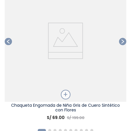
Talla
Chaqueta Engomada de Niña Gris de Cuero Sintético
con Flores
Elige una opción
S/
69
.
00
S/
199
.
00
COMPRAR