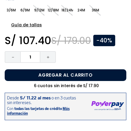
8
.
pijama
3/6M
6/9M
9/12M
12/18M
18/24M
24M
36M
9
.
zapatos niña
10
.
disney
Guía de tallas
S/
107
.
40
S/
179
.
00
-
40%
－
＋
AGREGAR AL CARRITO
6
cuotas sin interés de
S/
17
.
90