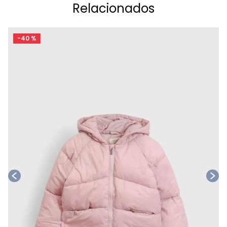
Relacionados
-
40 %
Ta