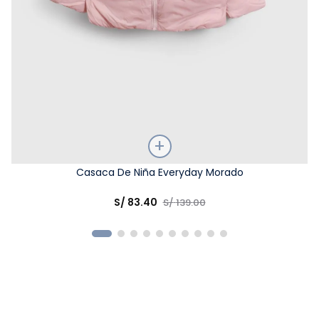
Talla
Casaca De Niña Everyday Morado
Elige una opción
S/
83
.
40
S/
139
.
00
COMPRAR