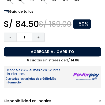
8
.
zapatos niña
9
.
niño
Guía de tallas
10
.
sandalias niño
S/
84
.
50
S/
169
.
00
-
50%
－
＋
AGREGAR AL CARRITO
6
cuotas sin interés de
S/
14
.
08
Disponibilidad en locales