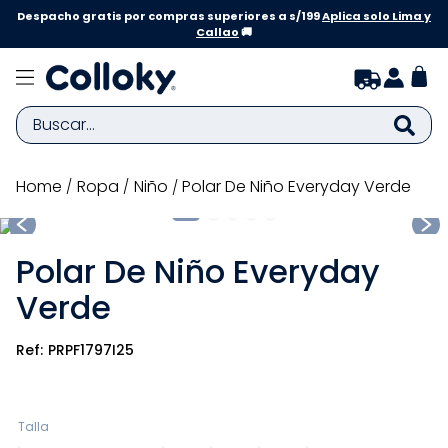
Despacho gratis por compras superiores a s/199
Aplica solo Lima y
Callao
🚚
Buscar...
TÉRMINOS MÁS BUSCADOS
ropa
niño
Polar De Niño Everyday Verde
1
.
zapatillas niña
2
.
zapatillas niño
Polar De Niño Everyday
3
.
medias
Verde
4
.
sandalias
PRPF1797I25
5
.
sandalias niña
6
.
bebe
7
.
disney
Talla