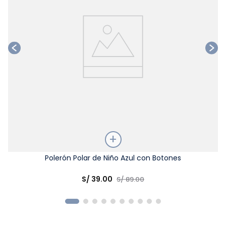
Talla
Polerón Polar de Niño Azul con Botones
Elige una opción
S/
39
.
00
S/
89
.
00
COMPRAR