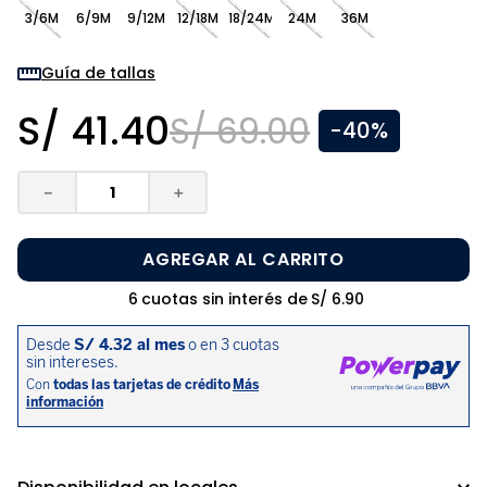
8
.
zapatos niña
3/6M
6/9M
9/12M
12/18M
18/24M
24M
36M
9
.
pijama
Guía de tallas
10
.
sandalias niño
S/
41
.
40
S/
69
.
00
-
40%
－
＋
AGREGAR AL CARRITO
6
cuotas sin interés de
S/
6
.
90