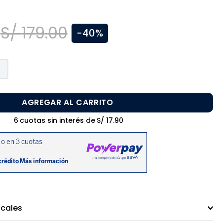
0
S/
179
.
00
-
40%
AGREGAR AL CARRITO
6
cuotas sin interés de
S/
17
.
90
ocales