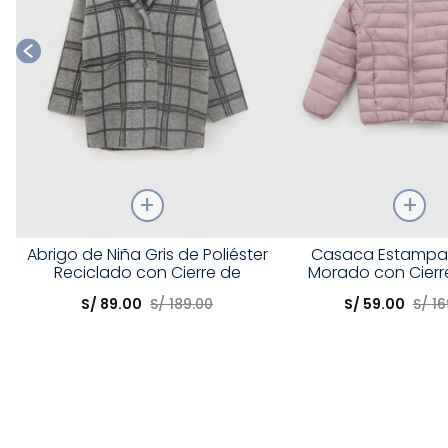
Talla
Talla
Abrigo de Niña Gris de Poliéster
Casaca Estampa
Reciclado con Cierre de
Morado con Cierre
Elige una opción
Elige una opción
Botones
S/
89
.
00
S/
189
.
00
S/
59
.
00
S/
16
COMPRAR
COMPRA