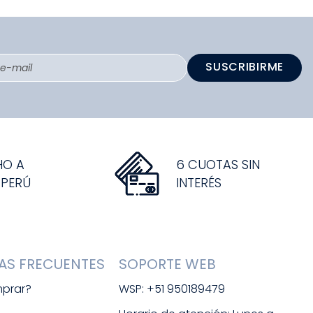
SUSCRIBIRME
HO A
6 CUOTAS SIN
 PERÚ
INTERÉS
AS FRECUENTES
SOPORTE WEB
prar?
WSP: +51 950189479