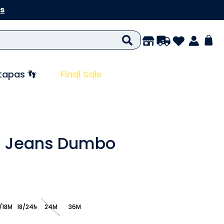
s
tapas 👣
Final Sale
 Jeans Dumbo
/18M
18/24M
24M
36M