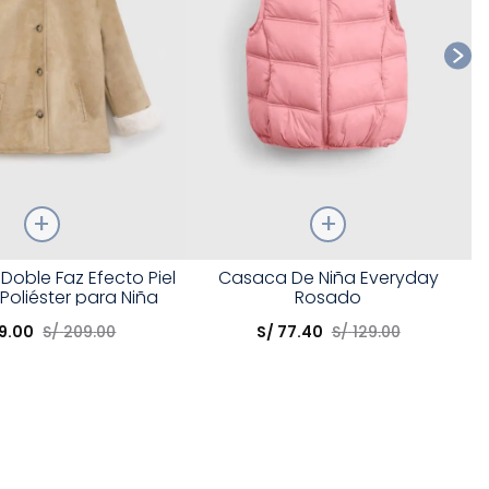
Talla
oble Faz Efecto Piel
Casaca De Niña Everyday
Poliéster para Niña
Rosado
opción
Elige una opción
9
.
00
S/
209
.
00
S/
77
.
40
S/
129
.
00
COMPRAR
COMPRAR