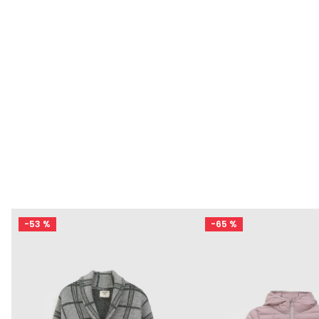
-
53 %
-
65 %