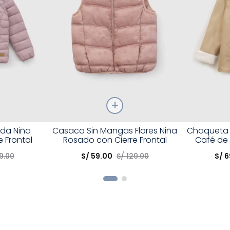
Talla
Talla
da Niña
Casaca Sin Mangas Flores Niña
Chaqueta D
 Frontal
Rosado con Cierre Frontal
Café de 
Elige una opción
Elige una 
9
.
00
S/
59
.
00
S/
129
.
00
S/
6
R
COMPRAR