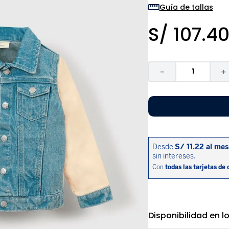
9
.
pijama
Guía de tallas
10
.
sandalias niño
S/
107
.
4
－
＋
Disponibilidad en l