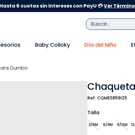
Hasta 6 cuotas sin intereses con PayU 💳
Ver Término
Buscar...
TÉRMINOS MÁS BUSCADOS
esorios
Baby Colloky
Día del Niño
E
1
.
zapatillas niña
2
.
zapatillas niño
eans Dumbo
3
.
medias
Chaqueta
4
.
sandalias
5
.
sandalias niña
CQME0859I25
6
.
bebe
Talla
7
.
disney
3/6M
6/9M
9/12M
12
8
.
zapatos niña