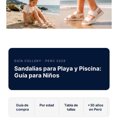
8
.
disney
9
.
zapatos niña
10
.
pijama
GUÍA COLLOKY · PERÚ 2026
Sandalias para Playa y Piscina:
Guía para Niños
Guía de
Por edad
Tabla de
+30 años
compra
tallas
en Perú