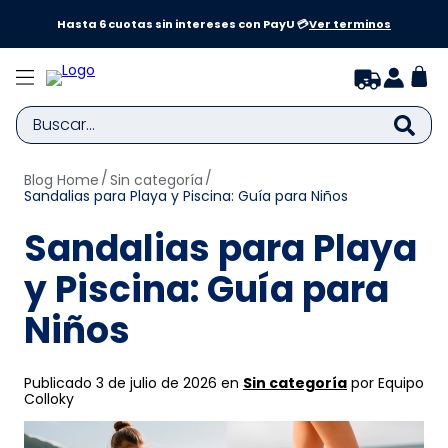
a y
Hasta 6 cuotas sin intereses con PayU 💳
Ver terminos
Buscar...
Blog Home
Sin categoría
TÉRMINOS MÁS BUSCADOS
Sandalias para Playa y Piscina: Guía para Niños
1
.
zapatillas niña
Sandalias para Playa
2
.
zapatillas niño
y Piscina: Guía para
3
.
medias
Niños
4
.
sandalias
5
.
sandalias niña
Publicado 3 de julio de 2026 en
Sin categoría
por Equipo
6
.
bebe
Colloky
7
.
sandalias niño