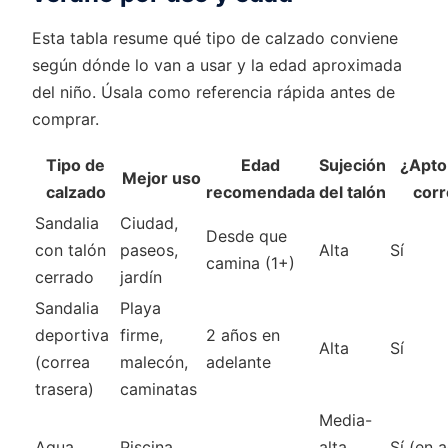
Esta tabla resume qué tipo de calzado conviene
según dónde lo van a usar y la edad aproximada
del niño. Úsala como referencia rápida antes de
comprar.
Tipo de
Edad
Sujeción
¿Apto
Mejor uso
calzado
recomendada
del talón
corr
Sandalia
Ciudad,
Desde que
con talón
paseos,
Alta
Sí
camina (1+)
cerrado
jardín
Sandalia
Playa
deportiva
firme,
2 años en
Alta
Sí
(correa
malecón,
adelante
trasera)
caminatas
Media-
Aqua
Piscina,
alta
Sí (en 