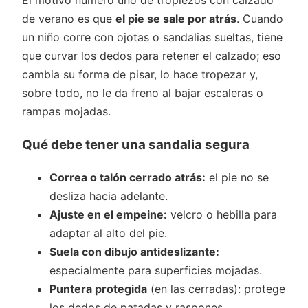
El motivo número uno de tropiezos con calzado
de verano es que
el pie se sale por atrás
. Cuando
un niño corre con ojotas o sandalias sueltas, tiene
que curvar los dedos para retener el calzado; eso
cambia su forma de pisar, lo hace tropezar y,
sobre todo, no le da freno al bajar escaleras o
rampas mojadas.
Qué debe tener una sandalia segura
Correa o talón cerrado atrás:
el pie no se
desliza hacia adelante.
Ajuste en el empeine:
velcro o hebilla para
adaptar al alto del pie.
Suela con dibujo antideslizante:
especialmente para superficies mojadas.
Puntera protegida
(en las cerradas): protege
los dedos de patadas y raspones.