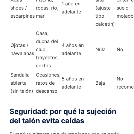
1 año en
shoes /
rocas, río,
(ajuste
suelo
adelante
escarpines
mar
tipo
mojado
calcetín)
Casa,
ducha del
Ojotas /
4 años en
club,
Nula
No
hawaianas
adelante
trayectos
cortos
Sandalia
Ocasiones,
5 años en
No
abierta
ratos de
Baja
adelante
recome
(sin talón)
descanso
Seguridad: por qué la sujeción
del talón evita caídas