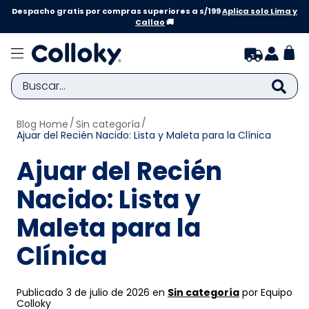
Despacho gratis por compras superiores a s/199
Aplica solo Lima y
Callao
🚚
Buscar...
Blog Home
Sin categoría
TÉRMINOS MÁS BUSCADOS
Ajuar del Recién Nacido: Lista y Maleta para la Clínica
1
.
zapatillas niña
Ajuar del Recién
2
.
zapatillas niño
Nacido: Lista y
3
.
medias
Maleta para la
4
.
sandalias
5
.
sandalias niña
Clínica
6
.
bebe
Publicado 3 de julio de 2026 en
Sin categoría
por Equipo
7
.
pijama
Colloky