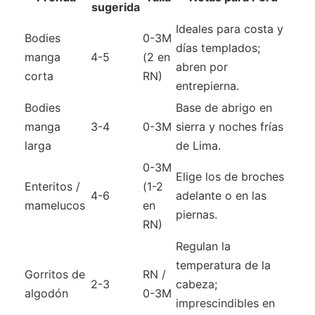
sugerida
Ideales para costa y
Bodies
0-3M
días templados;
manga
4-5
(2 en
abren por
corta
RN)
entrepierna.
Bodies
Base de abrigo en
manga
3-4
0-3M
sierra y noches frías
larga
de Lima.
0-3M
Elige los de broches
Enteritos /
(1-2
4-6
adelante o en las
mamelucos
en
piernas.
RN)
Regulan la
temperatura de la
Gorritos de
RN /
2-3
cabeza;
algodón
0-3M
imprescindibles en