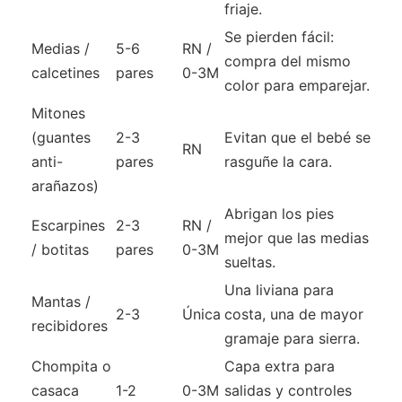
friaje.
Se pierden fácil:
Medias /
5-6
RN /
compra del mismo
calcetines
pares
0-3M
color para emparejar.
Mitones
(guantes
2-3
Evitan que el bebé se
RN
anti-
pares
rasguñe la cara.
arañazos)
Abrigan los pies
Escarpines
2-3
RN /
mejor que las medias
/ botitas
pares
0-3M
sueltas.
Una liviana para
Mantas /
2-3
Única
costa, una de mayor
recibidores
gramaje para sierra.
Chompita o
Capa extra para
casaca
1-2
0-3M
salidas y controles