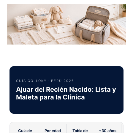
8
.
zapatos niña
9
.
niño
10
.
sandalias niño
GUÍA COLLOKY · PERÚ 2026
Ajuar del Recién Nacido: Lista y
Maleta para la Clínica
Guía de
Por edad
Tabla de
+30 años