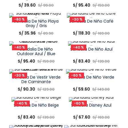
Caminante
38
Talla
Talla
S/
39
.
60
S/
95
.
40
S/
99
.
00
S/
159
.
00
Elige una opción
Elige una opción
-
60 %
-
30 %
Sandalia De Niño Playa
Sandalia De Niño Café
COMPRAR
COMPRAR
Gray / Gris
Talla
Talla
S/
35
.
96
S/
118
.
30
S/
89
.
90
S/
169
.
00
Elige una opción
Elige una opción
-
40 %
-
40 %
Sandalia De Niño
Sandalia De Niño Azul
COMPRAR
COMPRAR
Outdoor Azul / Blue
Talla
Talla
S/
95
.
40
S/
83
.
40
S/
159
.
00
S/
139
.
00
Elige una opción
Elige una opción
-
30 %
-
60 %
Sandalia De Vestir Verde
Sandalia De Niño Verde
COMPRAR
COMPRAR
De Caminante
Talla
Talla
S/
90
.
30
S/
59
.
60
S/
129
.
00
S/
149
.
00
Elige una opción
Elige una opción
-
40 %
-
60 %
Sandalia De Niño Beige
Sandalia Disney Azul
COMPRAR
COMPRAR
Talla
Talla
S/
83
.
40
S/
67
.
60
S/
139
.
00
S/
169
.
00
Elige una opción
Elige una opción