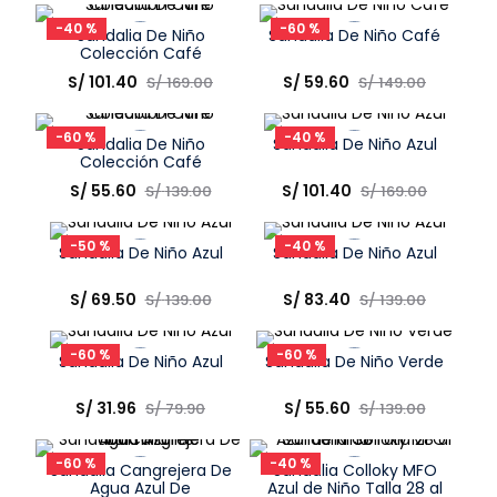
Elige una opción
Elige una opción
8
.
zapatos niña
-
40 %
-
60 %
Sandalia De Niño
Sandalia De Niño Café
COMPRAR
COMPRAR
9
.
niño
Colección Café
Talla
Talla
S/
101
.
40
S/
59
.
60
S/
169
.
00
S/
149
.
00
10
.
sandalias niño
Elige una opción
Elige una opción
-
60 %
-
40 %
Sandalia De Niño
Sandalia De Niño Azul
COMPRAR
COMPRAR
Colección Café
Talla
Talla
S/
55
.
60
S/
101
.
40
S/
139
.
00
S/
169
.
00
Elige una opción
Elige una opción
-
50 %
-
40 %
Sandalia De Niño Azul
Sandalia De Niño Azul
COMPRAR
COMPRAR
Talla
Talla
S/
69
.
50
S/
83
.
40
S/
139
.
00
S/
139
.
00
Elige una opción
Elige una opción
-
60 %
-
60 %
Sandalia De Niño Azul
Sandalia De Niño Verde
COMPRAR
COMPRAR
Talla
Talla
S/
31
.
96
S/
55
.
60
S/
79
.
90
S/
139
.
00
Elige una opción
Elige una opción
-
60 %
-
40 %
Sandalia Cangrejera De
Sandalia Colloky MFO
COMPRAR
COMPRAR
Agua Azul De
Azul de Niño Talla 28 al