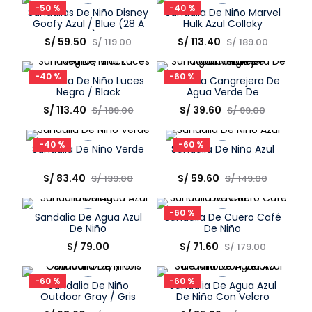
-
50 %
-
40 %
Sandalias De Niño Disney
Sandalia De Niño Marvel
COMPRAR
COMPRAR
Goofy Azul / Blue (28 A
Hulk Azul Colloky
38)
Talla
Talla
S/
59
.
50
S/
113
.
40
S/
119
.
00
S/
189
.
00
Elige una opción
Elige una opción
-
40 %
-
60 %
Sandalia De Niño Luces
Sandalia Cangrejera De
COMPRAR
COMPRAR
Negro / Black
Agua Verde De
Caminante
Talla
Talla
S/
113
.
40
S/
39
.
60
S/
189
.
00
S/
99
.
00
Elige una opción
Elige una opción
-
40 %
-
60 %
Sandalia De Niño Verde
Sandalia De Niño Azul
COMPRAR
COMPRAR
Talla
Talla
S/
83
.
40
S/
59
.
60
S/
139
.
00
S/
149
.
00
Elige una opción
Elige una opción
-
60 %
Sandalia De Agua Azul
Sandalia De Cuero Café
COMPRAR
COMPRAR
De Niño
De Niño
Talla
Talla
S/
79
.
00
S/
71
.
60
S/
179
.
00
Elige una opción
Elige una opción
-
60 %
-
60 %
Sandalia De Niño
Sandalia De Agua Azul
COMPRAR
COMPRAR
Outdoor Gray / Gris
De Niño Con Velcro