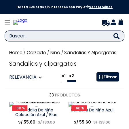
a y
Hasta 6 cuotas sin intereses con PayU 💳
Ver terminos
Buscar...
Calzado
Niño
Sandalias Y Alpargatas
TÉRMINOS MÁS BUSCADOS
1
.
zapatillas niña
Sandalias y alpargatas
2
.
zapatillas niño
x1
x2
RELEVANCIA
Filtrar
3
.
medias
4
.
sandalias
33
PRODUCTOS
5
.
sandalias niña
-
60 %
-
60 %
Sandalia De Niño
Sandalia De Niño Azul
6
.
bebe
Colección Azul / Blue
Talla
Talla
S/
55
.
60
S/
55
.
60
S/
139
.
00
S/
139
.
00
7
.
pijama