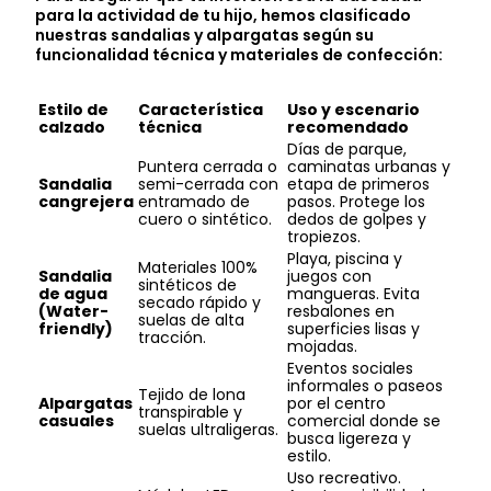
para la actividad de tu hijo, hemos clasificado
nuestras sandalias y alpargatas según su
funcionalidad técnica y materiales de confección:
Estilo de
Característica
Uso y escenario
calzado
técnica
recomendado
Días de parque,
Puntera cerrada o
caminatas urbanas y
Sandalia
semi-cerrada con
etapa de primeros
cangrejera
entramado de
pasos. Protege los
cuero o sintético.
dedos de golpes y
tropiezos.
Playa, piscina y
Materiales 100%
Sandalia
juegos con
sintéticos de
de agua
mangueras. Evita
secado rápido y
(Water-
resbalones en
suelas de alta
friendly)
superficies lisas y
tracción.
mojadas.
Eventos sociales
informales o paseos
Tejido de lona
Alpargatas
por el centro
transpirable y
casuales
comercial donde se
suelas ultraligeras.
busca ligereza y
estilo.
Uso recreativo.