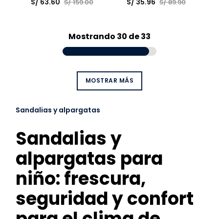
Talla
Talla
S/
63
.
60
S/
35
.
96
S/
159
.
00
S/
89
.
90
Elige una opción
Elige una opción
COMPRAR
COMPRAR
Mostrando
30 de 33
MOSTRAR MÁS
Sandalias y alpargatas
Sandalias y
alpargatas para
niño: frescura,
seguridad y confort
para el clima de