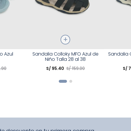
Talla
Talla
o Azul
Sandalia Colloky MFO Azul de
Sandalia 
Niño Talla 28 al 38
Elige una opción
Elige una 
9
.
90
S/
95
.
40
S/
159
.
00
S/
R
COMPRAR
 de descuento en tu primera compra.