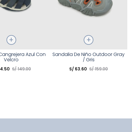
Talla
Cangrejera Azul Con
Sandalia De Niño Outdoor Gray
Velcro
/ Gris
opción
Elige una opción
74
.
50
S/
149
.
00
S/
63
.
60
S/
159
.
00
COMPRAR
COMPRAR