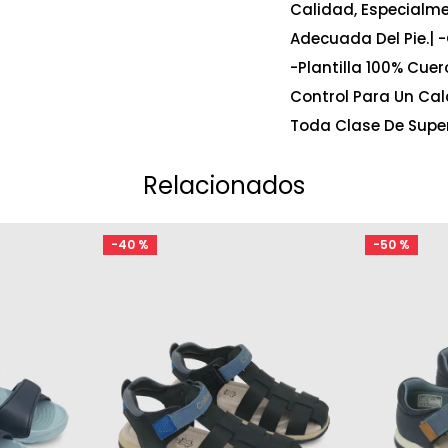
Calidad, Especialm
Adecuada Del Pie.| -
-Plantilla 100% Cue
Control Para Un Calc
Toda Clase De Superf
Relacionados
-
40 %
-
50 %