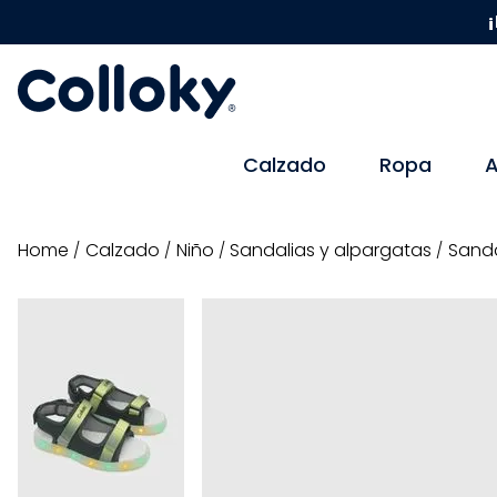
¡
Calzado
Ropa
A
calzado
niño
sandalias y alpargatas
Sanda