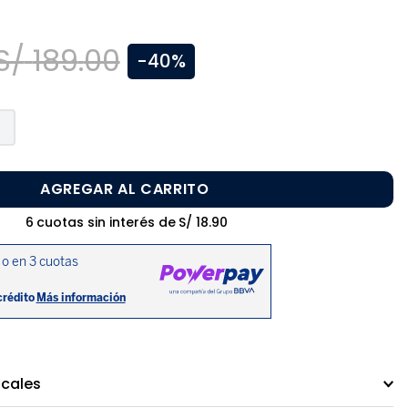
S/
189
.
00
-
40%
AGREGAR AL CARRITO
6
cuotas sin interés de
S/
18
.
90
ocales