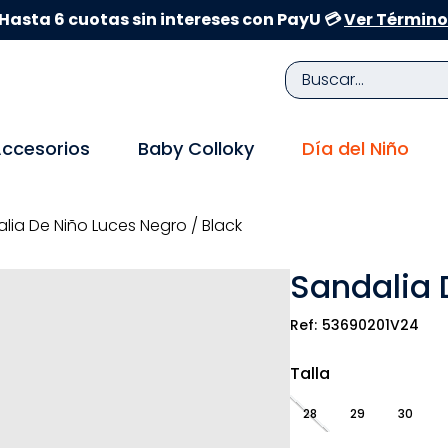
Hasta 6 cuotas sin intereses con PayU 💳
Ver Término
Buscar...
TÉRMINOS MÁS BUSCADOS
ccesorios
Baby Colloky
Día del Niño
1
.
zapatillas niña
2
.
zapatillas niño
lia De Niño Luces Negro / Black
3
.
medias
Sandalia 
4
.
sandalias
5
.
sandalias niña
53690201V24
6
.
bebe
Talla
7
.
sandalias niño
28
29
30
8
.
pijama