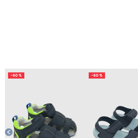
/
-
60 %
-
60 %