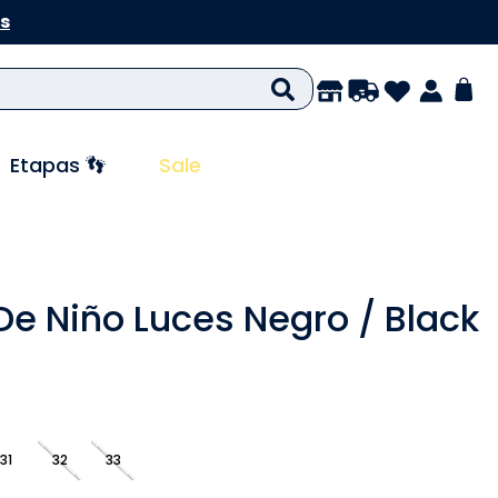
s
Etapas 👣
Sale
De Niño Luces Negro / Black
31
32
33