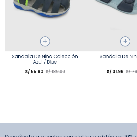
Talla
Talla
Sandalia De Niño Colección
Sandalia De Niñ
Azul / Blue
Elige una opción
Elige una opción
S/
55
.
60
S/
139
.
00
S/
31
.
96
S/
7
COMPRAR
COMPRA
Suscríbete a nuestro newsletter y obtén un 10%