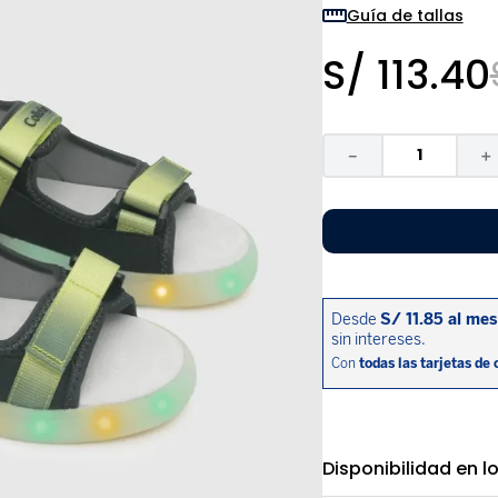
9
.
zapatos niña
Guía de tallas
10
.
disney
S/
113
.
40
－
＋
Disponibilidad en l