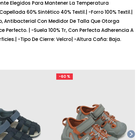
ente Elegidos Para Mantener La Temperatura
Capellada 60% Sintético 40% Textil.| -Forro 100% Textil.|
ro, Antibacterial Con Medidor De Talla Que Otorga
e Perfecto. | -Suela 100% Tr, Con Perfecta Adherencia A
icies.| -Tipo De Cierre: Velcro| -Altura Caña: Baja.
-
60 %
Ta