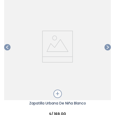
Ta
Talla
Zapatilla Urbana De Niña Blanco
Elige una opción
S/
169
.
00