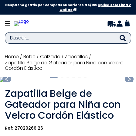
Despacho gratis por compras superiores a s/199
Aplica solo Lima y
Callao
🚚
Buscar...
TÉRMINOS MÁS BUSCADOS
bebe
calzado
zapatillas
Zapatilla Beige de Gateador para Niña con Velcro
1
.
zapatillas niña
Cordón Elástico
2
.
zapatillas niño
3
.
medias
Zapatilla Beige de
4
.
sandalias
Gateador para Niña con
5
.
sandalias niña
Velcro Cordón Elástico
6
.
bebe
27020266I26
7
.
sandalias niño