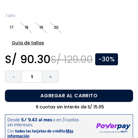
8
.
pijama
9
.
zapatos niña
Talla
10
.
disney
17
18
19
20
Guía de tallas
S/
90
.
30
S/
129
.
00
-
30%
－
＋
AGREGAR AL CARRITO
6
cuotas sin interés de
S/
15
.
05