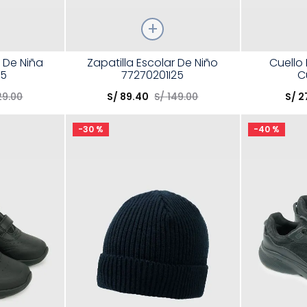
Talla
Talla
r De Niña
Zapatilla Escolar De Niño
Cuello 
25
77270201I25
C
Elige una opción
Elige una 
29
.
00
S/
89
.
40
S/
149
.
00
S/
2
R
COMPRAR
-
30 %
-
40 %