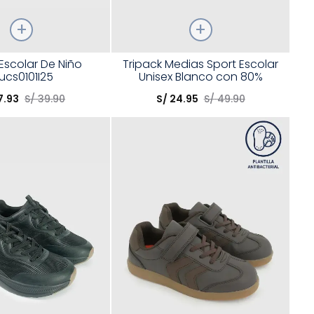
Talla
Escolar De Niño
Tripack Medias Sport Escolar
ucs0101I25
Unisex Blanco con 80%
opción
Elige una opción
Algodón
7
.
93
S/
39
.
90
S/
24
.
95
S/
49
.
90
COMPRAR
COMPRAR