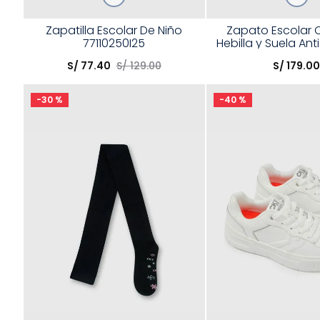
Talla
Talla
Zapatilla Escolar De Niño
Zapato Escolar 
77110250I25
Hebilla y Suela Ant
Elige una opción
Elige una opción
S/
77
.
40
S/
129
.
00
S/
179
.
0
COMPRAR
COMPRA
-
30 %
-
40 %