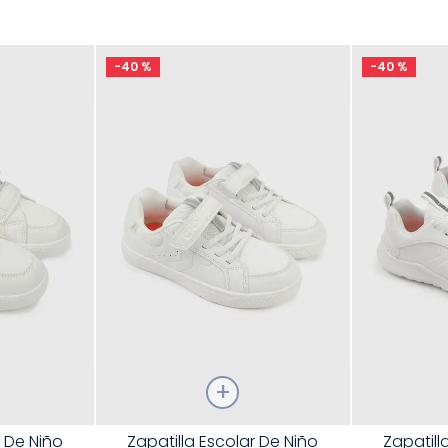
9
.
zapatos niña
10
.
disney
-
40 %
-
40 %
Talla
Talla
r De Niño
Zapatilla Escolar De Niño
Zapatill