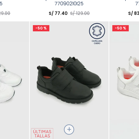
25
77090210I25
7
Elige una opción
Elige una 
29
.
00
S/
77
.
40
S/
129
.
00
S/
8
R
COMPRAR
-
50 %
-
50 %