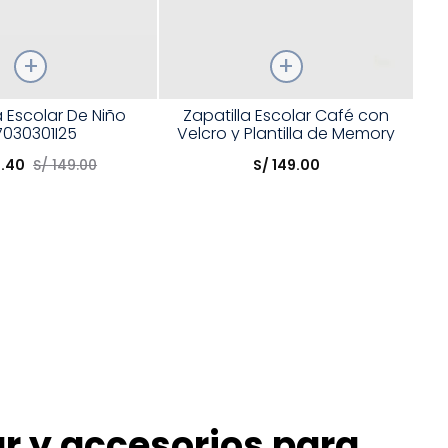
Talla
a Escolar De Niño
Zapatilla Escolar Café con
7030301I25
Velcro y Plantilla de Memory
opción
Elige una opción
Foam
9
.
40
S/
149
.
00
S/
149
.
00
COMPRAR
COMPRAR
ar y accesorios para