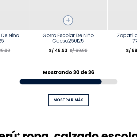
Talla
Talla
r De Niño
Gorro Escolar De Niño
Zapatill
25
Gocsu250I25
7
Elige una opción
Elige una 
39
.
00
S/
48
.
93
S/
69
.
90
S/
8
R
COMPRAR
Mostrando
30 de 36
MOSTRAR MÁS
erú: ropa, calzado escol