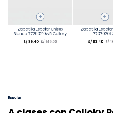
Talla
Talla
Zapatilla Escolar Unisex
Zapatilla Escola
Blanco 77290210w5 Colloky
77070201I
Elige una opción
Elige una opción
S/
89
.
40
S/
149
.
00
S/
83
.
40
S/
1
COMPRAR
COMPRA
Escolar
A clases con Colloky P