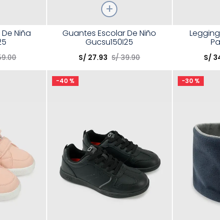
Talla
Talla
r De Niña
Guantes Escolar De Niño
Legging
25
Gucsu150I25
Pa
Elige una opción
Elige una 
59
.
00
S/
27
.
93
S/
39
.
90
S/
3
R
COMPRAR
-
40 %
-
30 %