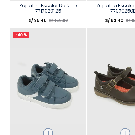
Talla
Talla
Zapatilla Escolar De Niño
Zapatilla Escola
77170201I25
77070250I
Elige una opción
Elige una opción
S/
95
.
40
S/
159
.
00
S/
83
.
40
S/
1
COMPRAR
COMPRA
-
40 %