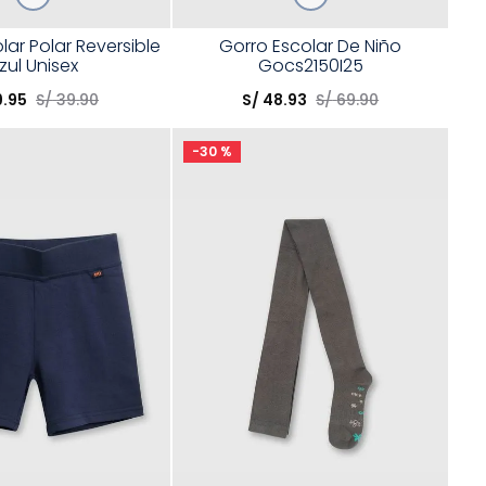
Talla
lar Polar Reversible
Gorro Escolar De Niño
zul Unisex
Gocs2150I25
opción
Elige una opción
9
.
95
S/
39
.
90
S/
48
.
93
S/
69
.
90
COMPRAR
COMPRAR
-
30 %