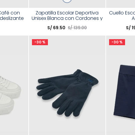
Talla
Talla
Café con
Zapatilla Escolar Deportiva
Cuello Esco
ideslizante
Unisex Blanca con Cordones y
A
Elige una opción
Elige una 
Suela Phylon
0
S/
69
.
50
S/
139
.
00
S/
1
R
COMPRAR
-
30 %
-
30 %