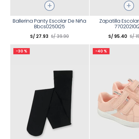
Talla
Talla
Ballerina Panty Escolar De Niña
Zapatilla Escola
Bbcs0250I25
77020210I
Elige una opción
Elige una opción
S/
27
.
93
S/
39
.
90
S/
95
.
40
S/
1
COMPRAR
COMPRA
-
30 %
-
40 %