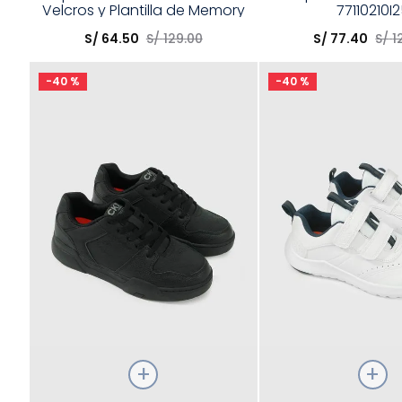
Velcros y Plantilla de Memory
77110210I
Elige una opción
Elige una opción
Foam
S/
64
.
50
S/
129
.
00
S/
77
.
40
S/
1
COMPRAR
COMPRA
-
40 %
-
40 %