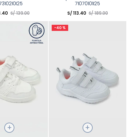
7310210I25
71070101I25
opción
Elige una opción
3
.
40
S/
139
.
00
S/
113
.
40
S/
189
.
00
COMPRAR
COMPRAR
-
40 %