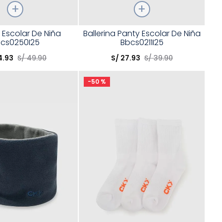
Talla
 Escolar De Niña
Ballerina Panty Escolar De Niña
cs0250I25
Bbcs0211I25
opción
Elige una opción
4
.
93
S/
49
.
90
S/
27
.
93
S/
39
.
90
COMPRAR
COMPRAR
-
50 %