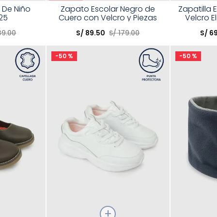
Talla
Talla
r De Niño
Zapato Escolar Negro de
Zapatilla 
25
Cuero con Velcro y Piezas
Velcro E
Elige una opción
Elige una 
Reflectantes
39
.
00
S/
89
.
50
S/
179
.
00
S/
6
R
COMPRAR
-
50 %
-
50 %