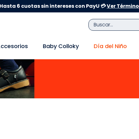
Hasta 6 cuotas sin intereses con PayU 💳
Ver Término
Buscar...
TÉRMINOS MÁS BUSCADOS
ccesorios
Baby Colloky
Día del Niño
1
.
zapatillas niña
2
.
zapatillas niño
3
.
medias
4
.
sandalias
5
.
sandalias niña
6
.
bebe
7
.
sandalias niño
8
.
pijama