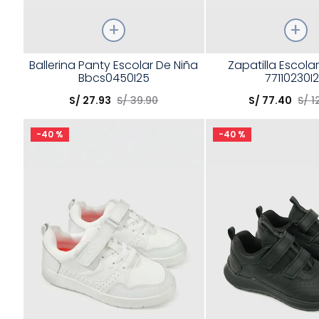
Talla
Talla
Ballerina Panty Escolar De Niña
Zapatilla Escola
Bbcs0450I25
77110230I
Elige una opción
Elige una opción
S/
27
.
93
S/
39
.
90
S/
77
.
40
S/
1
COMPRAR
COMPRA
-
40 %
-
40 %