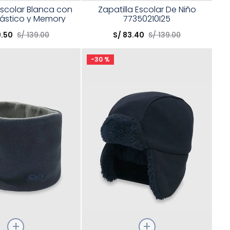
Talla
Escolar Blanca con
Zapatilla Escolar De Niño
lástico y Memory
77350210I25
opción
Elige una opción
Foam
9
.
50
S/
139
.
00
S/
83
.
40
S/
139
.
00
COMPRAR
COMPRAR
-
30 %