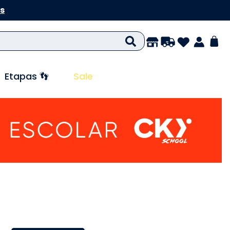
s
Etapas 👣
Sale