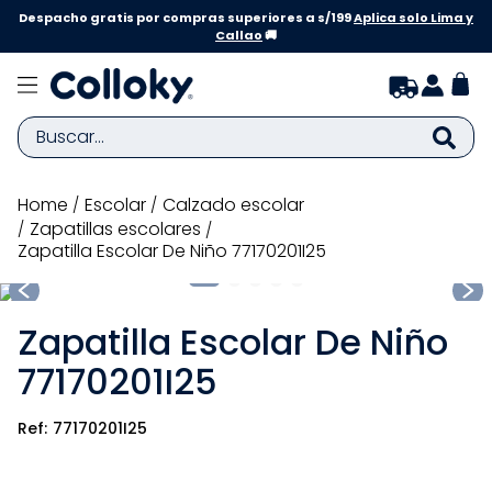
Despacho gratis por compras superiores a s/199
Aplica solo Lima y
Callao
🚚
Buscar...
TÉRMINOS MÁS BUSCADOS
escolar
calzado escolar
zapatillas escolares
1
.
zapatillas niña
Zapatilla Escolar De Niño 77170201I25
2
.
zapatillas niño
3
.
medias
Zapatilla Escolar De Niño
4
.
sandalias
77170201I25
5
.
sandalias niña
77170201I25
6
.
bebe
7
.
pijama