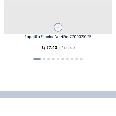
Talla
Zapatilla Escolar De Niño 77090210I25
Elige una opción
S/
77
.
40
S/
129
.
00
COMPRAR
Suscríbete a nuestro newsletter y obtén un 10% de
descuento en tu primera compra.
El cupón de descuento lo recibirás en tu correo