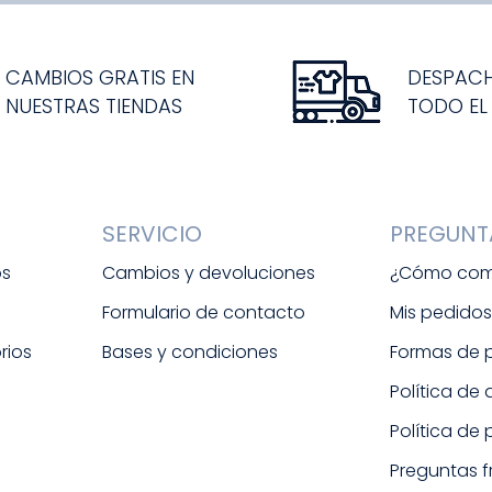
CAMBIOS GRATIS EN
DESPAC
NUESTRAS TIENDAS
TODO EL
SERVICIO
PREGUNT
os
Cambios y devoluciones
¿Cómo com
Formulario de contacto
Mis pedido
rios
Bases y condiciones
Formas de
Política de
Política de
Preguntas 