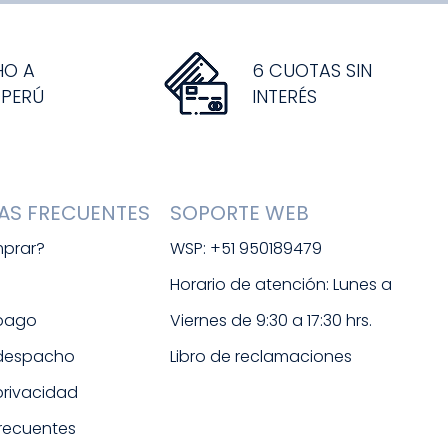
HO A
6 CUOTAS SIN
 PERÚ
INTERÉS
AS FRECUENTES
SOPORTE WEB
prar?
WSP: +51 950189479
s
Horario de atención: Lunes a 
 pago
Viernes de 9:30 a 17:30 hrs. 
 despacho
Libro de reclamaciones
 privacidad
frecuentes