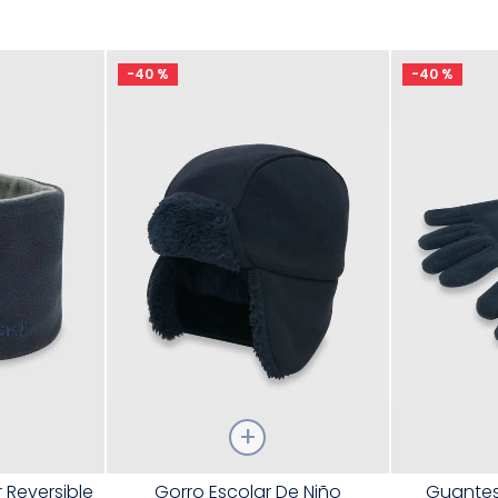
9
.
pijama
10
.
sandalias niño
-
40 %
-
40 %
Talla
Talla
r Reversible
Gorro Escolar De Niño
Guantes