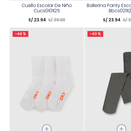
Talla
Talla
Cuello Escolar De Niño
Ballerina Panty Esc
Cucs0101I25
Bbcs0211I
Elige una opción
Elige una opción
S/
23
.
94
S/
39
.
90
S/
23
.
94
S/
COMPRAR
COMPRA
-
40 %
-
40 %