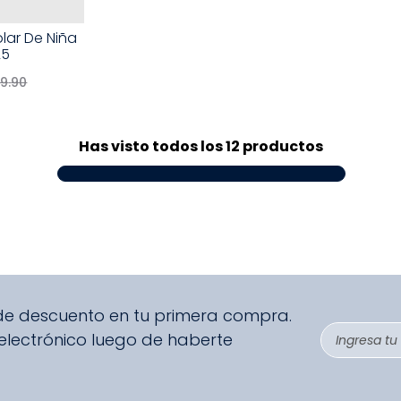
olar De Niña
25
39
.
90
R
Has visto todos los
12
productos
 de descuento en tu primera compra.
 electrónico luego de haberte