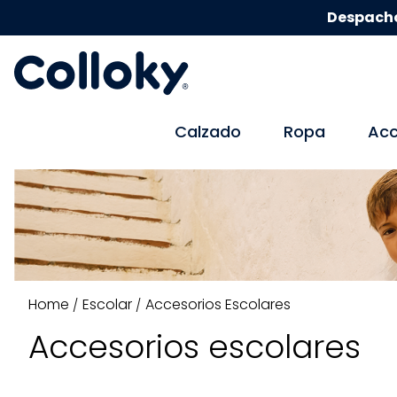
Despacho
Calzado
Ropa
Acc
Escolar
Accesorios Escolares
Accesorios escolares