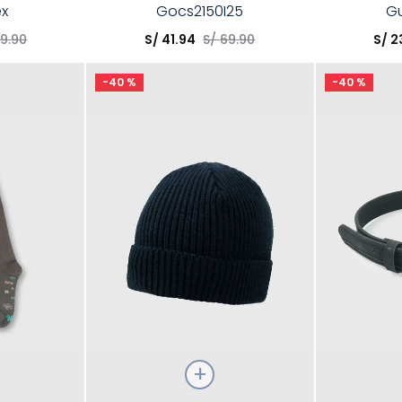
ex
Gocs2150I25
Gu
Elige una opción
Elige una 
39
.
90
S/
41
.
94
S/
69
.
90
S/
2
R
COMPRAR
-
40 %
-
40 %