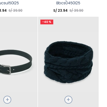
csu150I25
Bbcs0450I25
opción
Elige una opción
3
.
94
S/
39
.
90
S/
23
.
94
S/
39
.
90
COMPRAR
COMPRAR
-
40 %