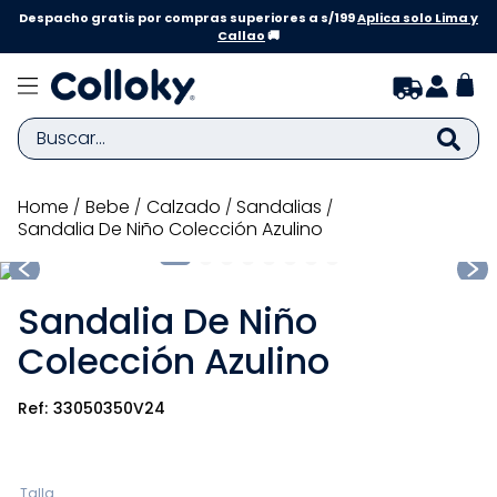
Despacho gratis por compras superiores a s/199
Aplica solo Lima y
Callao
🚚
Buscar...
TÉRMINOS MÁS BUSCADOS
bebe
calzado
sandalias
Sandalia De Niño Colección Azulino
1
.
zapatillas niña
2
.
zapatillas niño
Sandalia De Niño
3
.
medias
Colección Azulino
4
.
sandalias
5
.
sandalias niña
33050350V24
6
.
bebe
7
.
sandalias niño
Talla