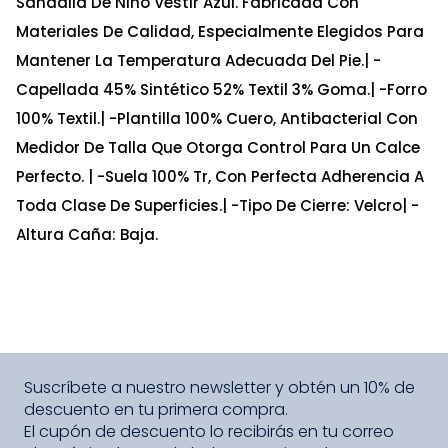
Sandalia De Niño Vestir Azul. Fabricada Con
Materiales De Calidad, Especialmente Elegidos Para
Mantener La Temperatura Adecuada Del Pie.| -
Capellada 45% Sintético 52% Textil 3% Goma.| -Forro
100% Textil.| -Plantilla 100% Cuero, Antibacterial Con
Medidor De Talla Que Otorga Control Para Un Calce
Perfecto. | -Suela 100% Tr, Con Perfecta Adherencia A
Toda Clase De Superficies.| -Tipo De Cierre: Velcro| -
Altura Caña: Baja.
Relacionados
-
30 %
Sandalia Azul Con Aplicaciones De Mariposas De
Gateador
Ta
Talla
S/
90
.
30
S/
129
.
00