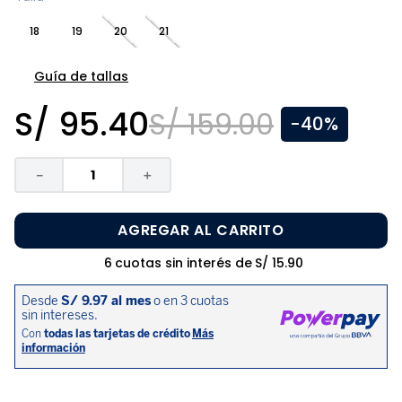
8
.
pijama
18
19
20
21
9
.
zapatos niña
10
.
disney
Guía de tallas
S/
95
.
40
S/
159
.
00
-
40%
－
＋
AGREGAR AL CARRITO
6
cuotas sin interés de
S/
15
.
90