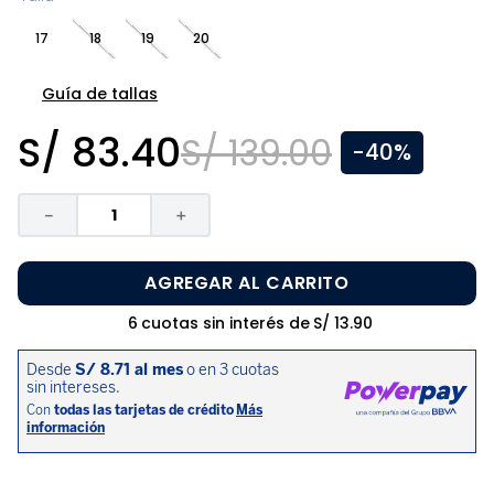
8
.
zapatos niña
17
18
19
20
9
.
niño
10
.
sandalias niño
Guía de tallas
S/
83
.
40
S/
139
.
00
-
40%
－
＋
AGREGAR AL CARRITO
6
cuotas sin interés de
S/
13
.
90