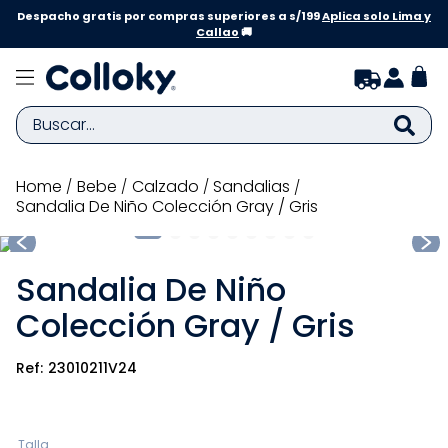
Despacho gratis por compras superiores a s/199
Aplica solo Lima y
Callao
🚚
Buscar...
TÉRMINOS MÁS BUSCADOS
bebe
calzado
sandalias
Sandalia De Niño Colección Gray / Gris
1
.
zapatillas niña
2
.
zapatillas niño
Sandalia De Niño
3
.
medias
Colección Gray / Gris
4
.
sandalias
5
.
sandalias niña
23010211V24
6
.
bebe
7
.
pijama
Talla