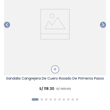
Talla
Sandalia Cangrejera De Cuero Rosado De Primeros Pasos
Elige una opción
S/
118
.
30
S/
169
.
00
COMPRAR