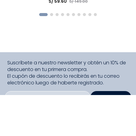
S/
59
.
60
S/
149
.
00
COMPRAR
Suscríbete a nuestro newsletter y obtén un 10% de
descuento en tu primera compra.
El cupón de descuento lo recibirás en tu correo
electrónico luego de haberte registrado.
SUSCRIBIRME
PAGO SEGURO COMPRA FÁCIL