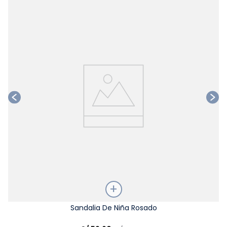
Ta
Talla
Sandalia De Niña Rosado
Elige una opción