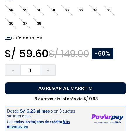
8
.
zapatos niña
28
29
30
31
32
33
34
35
9
.
pijama
36
37
38
10
.
sandalias niño
Guía de tallas
S/
59
.
60
S/
149
.
00
-
60%
－
＋
AGREGAR AL CARRITO
6
cuotas sin interés de
S/
9
.
93