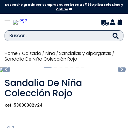
Despacho gratis por compras superiores a s/199
Aplica solo Lima y
Callao
🚚
Buscar...
TÉRMINOS MÁS BUSCADOS
calzado
niña
sandalias y alpargatas
Sandalia De Niña Colección Rojo
1
.
zapatillas niña
2
.
zapatillas niño
Sandalia De Niña
3
.
medias
Colección Rojo
4
.
sandalias
5
.
sandalias niña
53000382V24
6
.
bebe
7
.
disney
Talla