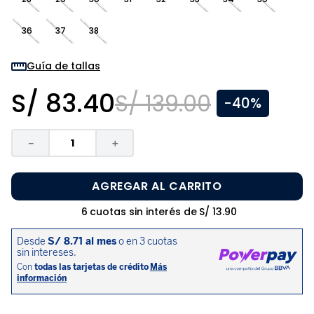
8
.
zapatos niña
36
37
38
9
.
pijama
10
.
sandalias niño
Guía de tallas
S/
83
.
40
S/
139
.
00
-
40%
－
＋
AGREGAR AL CARRITO
6
cuotas sin interés de
S/
13
.
90