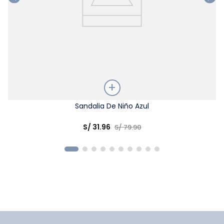
Talla
Sandalia De Niño Azul
Elige una opción
S/
31
.
96
S/
79
.
90
COMPRAR