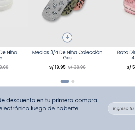
Talla
Talla
 De Niño
Medias 3/4 De Niña Colección
Bota D
5
Gris
4
Elige una opción
Elige una 
9
.
00
S/
19
.
95
S/
39
.
90
S/
5
R
COMPRAR
 de descuento en tu primera compra.
 electrónico luego de haberte