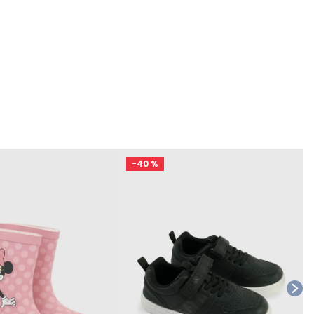
-
40 %