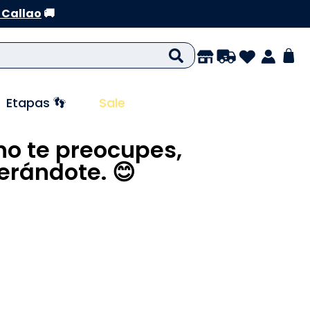
 Callao
🚚
Etapas 👣
Sale
no te preocupes,
rándote. 😊