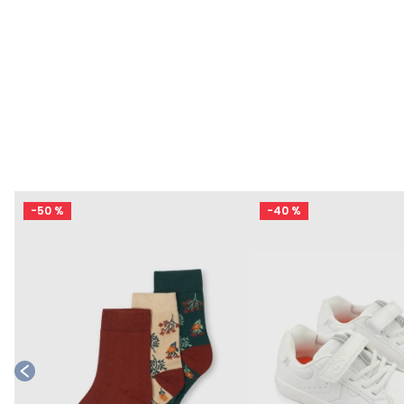
-
50 %
-
40 %