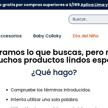
 gratis por compras superiores a S/199
Aplica Lima y
Buscar...
TÉRMINOS MÁS BUSCADOS
ccesorios
Baby Colloky
Día del Niño
1
.
zapatillas niña
ramos lo que buscas, pero 
2
.
zapatillas niño
chos productos lindos espe
3
.
medias
4
.
sandalias
¿Qué hago?
5
.
sandalias niña
6
.
bebe
Compruebe los términos introducidos.
7
.
sandalias niño
Intenta utilizar una sola palabra.
8
.
pijama