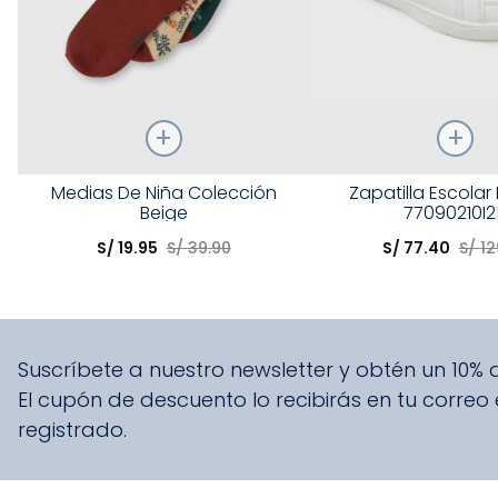
Talla
Talla
Medias De Niña Colección
Zapatilla Escolar
Beige
77090210I2
Elige una opción
Elige una opción
S/
19
.
95
S/
39
.
90
S/
77
.
40
S/
12
COMPRAR
COMPRA
Suscríbete a nuestro newsletter y obtén un 10%
El cupón de descuento lo recibirás en tu correo
registrado.