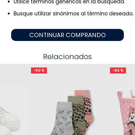
Utilice términos genéricos en la búsqueda.
9
.
zapatos niña
10
.
disney
Busque utilizar sinónimos al término deseado.
CONTINUAR COMPRANDO
Relacionados
-
50 %
-
60 %