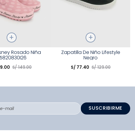
Talla
isney Rosado Niña
Zapatilla De Niño Lifestyle
5820830I26
Negro
opción
Elige una opción
9
.
00
S/
149
.
00
S/
77
.
40
S/
129
.
00
COMPRAR
COMPRAR
SUSCRIBIRME