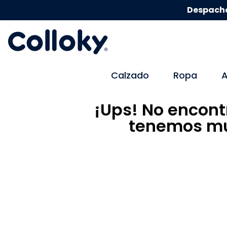
Despacho
Calzado
Ropa
A
¡Ups! No encont
tenemos mu