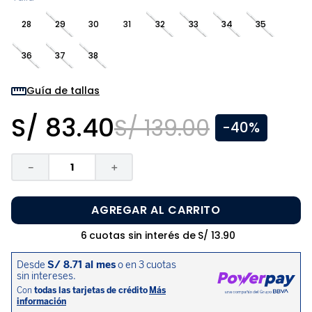
8
.
zapatos niña
28
29
30
31
32
33
34
35
9
.
niño
36
37
38
10
.
sandalias niño
Guía de tallas
S/
83
.
40
S/
139
.
00
-
40%
－
＋
AGREGAR AL CARRITO
6
cuotas sin interés de
S/
13
.
90