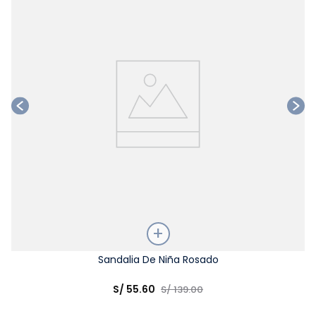
Talla
Sandalia De Niña Rosado
Elige una opción
S/
55
.
60
S/
139
.
00
COMPRAR