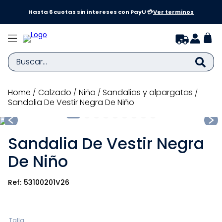
a y
Hasta 6 cuotas sin intereses con PayU 💳
Ver terminos
Buscar...
TÉRMINOS MÁS BUSCADOS
calzado
niña
sandalias y alpargatas
Sandalia De Vestir Negra De Niño
1
.
zapatillas niña
2
.
zapatillas niño
Sandalia De Vestir Negra
3
.
medias
De Niño
4
.
sandalias
5
.
sandalias niña
53100201V26
6
.
bebe
7
.
pijama
Talla