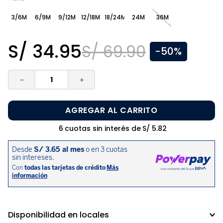
8
.
zapatos niña
3/6M
6/9M
9/12M
12/18M
18/24M
24M
36M
9
.
disney
10
.
sandalias niño
S/
34
.
95
S/
69
.
90
-
50%
－
＋
AGREGAR AL CARRITO
6
cuotas sin interés de
S/
5
.
82
Disponibilidad en locales