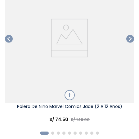
Talla
Polera De Niño Marvel Comics Jade (2 A 12 Años)
Elige una opción
S/
74
.
50
S/
149
.
00
COMPRAR