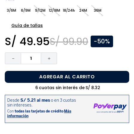
8
.
zapatos niña
3/6M
6/9M
9/12M
12/18M
18/24M
24M
36M
9
.
disney
10
.
sandalias niño
Guía de tallas
S/
49
.
95
S/
99
.
90
-
50%
－
＋
AGREGAR AL CARRITO
6
cuotas sin interés de
S/
8
.
32