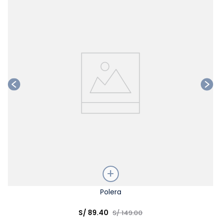
Ta
Talla
Polera
Elige una opción
S/
89
.
40
S/
149
.
00