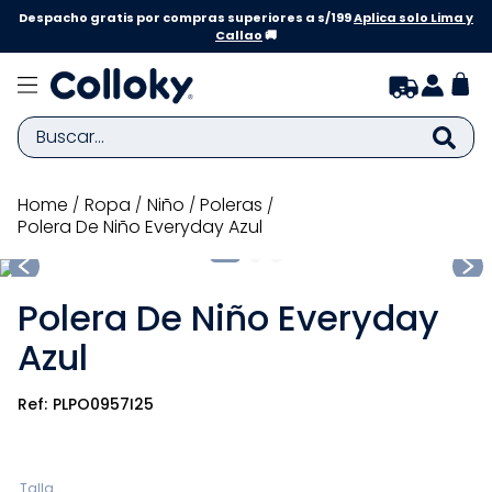
Despacho gratis por compras superiores a s/199
Aplica solo Lima y
Callao
🚚
Buscar...
TÉRMINOS MÁS BUSCADOS
ropa
niño
poleras
Polera De Niño Everyday Azul
1
.
zapatillas niña
2
.
zapatillas niño
Polera De Niño Everyday
3
.
medias
Azul
4
.
sandalias
5
.
sandalias niña
PLPO0957I25
6
.
bebe
7
.
disney
Talla