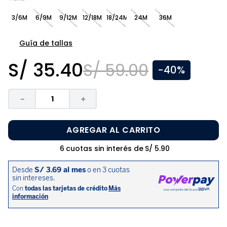
8
.
zapatos niña
3/6M
6/9M
9/12M
12/18M
18/24M
24M
36M
9
.
pijama
10
.
sandalias niño
Guía de tallas
S/
35
.
40
S/
59
.
00
-
40%
－
＋
AGREGAR AL CARRITO
6
cuotas sin interés de
S/
5
.
90