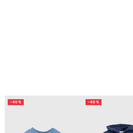
-
40 %
-
40 %