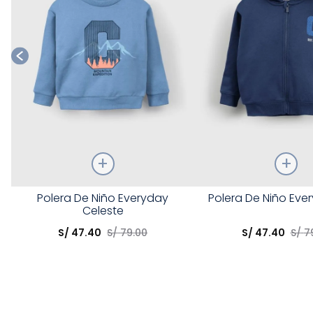
Talla
Talla
Polera De Niño Everyday
Polera De Niño Eve
Celeste
Elige una opción
Elige una opción
S/
47
.
40
S/
79
.
00
S/
47
.
40
S/
7
COMPRAR
COMPRA