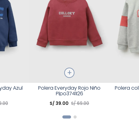
Talla
Talla
ryday Azul
Polera Everyday Rojo Niño
Polera col
Plpo3741I26
Elige una opción
Elige una 
9
.
00
S/
39
.
00
S/
69
.
00
R
COMPRAR