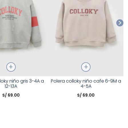
Talla
loky niño gris 3-4A a
Polera colloky niño cafe 6-9M a
12-13A
4-5A
opción
Elige una opción
S/
69
.
00
S/
69
.
00
COMPRAR
COMPRAR