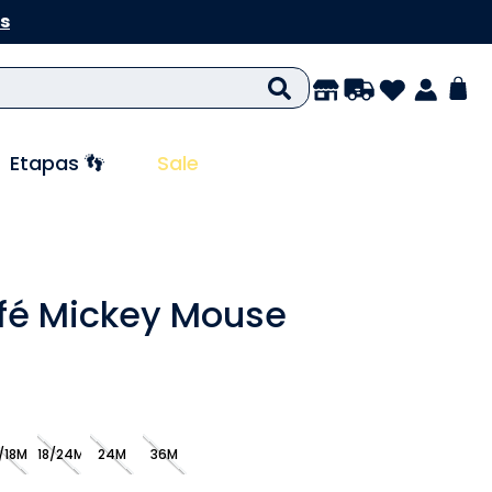
s
Etapas 👣
Sale
fé Mickey Mouse
/18M
18/24M
24M
36M