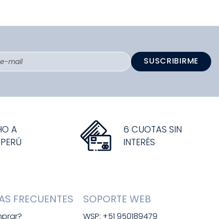
SUSCRIBIRME
HO A
6 CUOTAS SIN
 PERÚ
INTERÉS
AS FRECUENTES
SOPORTE WEB
prar?
WSP: +51 950189479