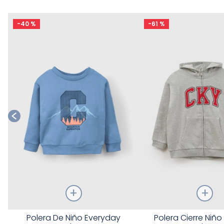
-
40 %
-
61 %
Talla
Talla
Polera De Niño Everyday
Polera Cierre Niño