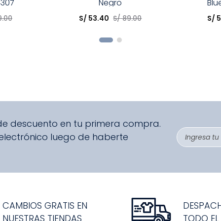
4307
Negro
Blu
Elige una opción
Elige una 
9
.
00
S/
53
.
40
S/
89
.
00
S/
R
COMPRAR
 de descuento en tu primera compra.
 electrónico luego de haberte
CAMBIOS GRATIS EN
DESPAC
NUESTRAS TIENDAS
TODO EL