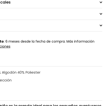
ocales
to
: 6 meses desde la fecha de compra. Más información
ciones
 Algodón 40% Poliester
ección
 niño es la prenda ideal para los pequeños aventureros