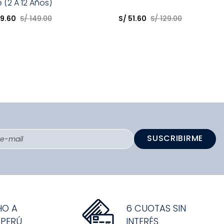
e (2 A 12 Años)
opción
Elige una opción
59
.
60
S/
149
.
00
S/
51
.
60
S/
129
.
00
COMPRAR
COMPRAR
SUSCRIBIRME
HO A
6 CUOTAS SIN
 PERÚ
INTERÉS