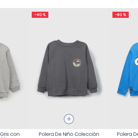
-
40 %
-
60 %
Talla
Talla
 Gris con
Polera De Niño Colección
Polera D