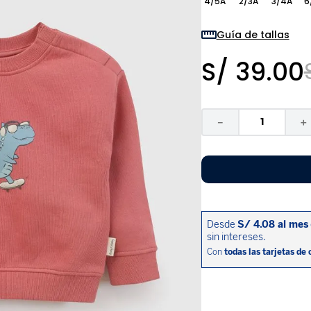
4/5A
2/3A
3/4A
6
9
.
zapatos niña
10
.
disney
Guía de tallas
S/
39
.
00
－
＋