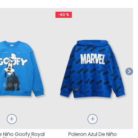
-
60 %
Ta
Talla
e Niño Goofy Royal
Poleron Azul De Niño