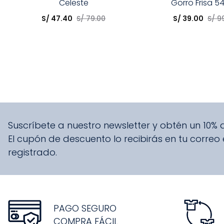
Celeste
Gorro Frisa 5
Elige una opción
Elige una opción
S/
47
.
40
S/
79
.
00
S/
39
.
00
S/
9
COMPRAR
COMPRA
Suscríbete a nuestro newsletter y obtén un 10%
El cupón de descuento lo recibirás en tu correo
registrado.
PAGO SEGURO
COMPRA FÁCIL