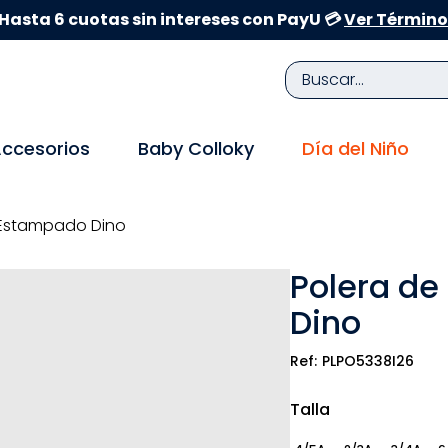
Hasta 6 cuotas sin intereses con PayU 💳
Ver Término
Buscar...
TÉRMINOS MÁS BUSCADOS
ccesorios
Baby Colloky
Día del Niño
1
.
zapatillas niña
2
.
zapatillas niño
 Estampado Dino
3
.
medias
Polera de
4
.
sandalias
Dino
5
.
sandalias niña
6
.
bebe
PLPO5338I26
7
.
sandalias niño
Talla
8
.
pijama