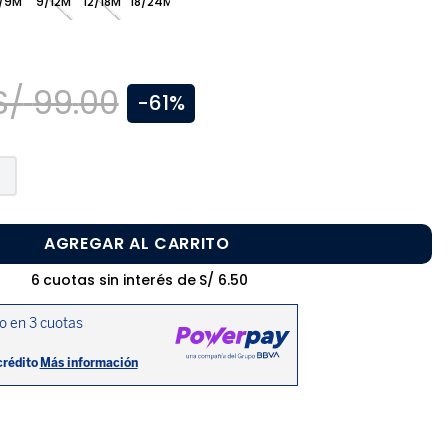
/9M
9/12M
12/18M
18/24M
S/
99
.
00
-
61%
AGREGAR AL CARRITO
6
cuotas sin interés de
S/
6
.
50