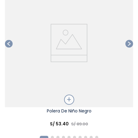
Talla
Polera De Niño Negro
Elige una opción
S/
53
.
40
S/
89
.
00
COMPRAR