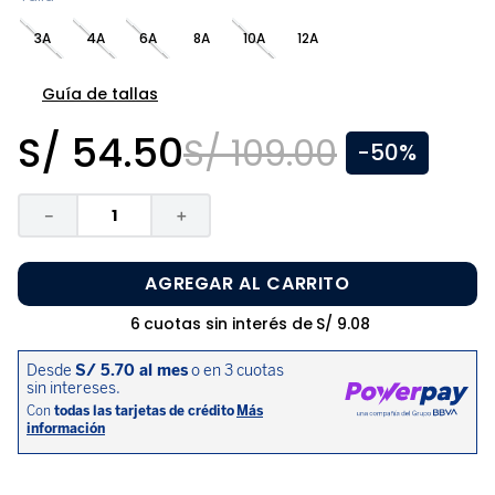
8
.
zapatos niña
3A
4A
6A
8A
10A
12A
9
.
pijama
10
.
sandalias niño
Guía de tallas
S/
54
.
50
S/
109
.
00
-
50%
－
＋
AGREGAR AL CARRITO
6
cuotas sin interés de
S/
9
.
08