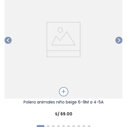
Talla
Polera animales niño beige 6-9M a 4-5A
Elige una opción
S/
69
.
00
COMPRAR