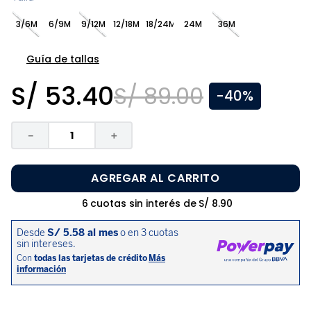
8
.
zapatos niña
3/6M
6/9M
9/12M
12/18M
18/24M
24M
36M
9
.
disney
10
.
sandalias niño
Guía de tallas
S/
53
.
40
S/
89
.
00
-
40%
－
＋
AGREGAR AL CARRITO
6
cuotas sin interés de
S/
8
.
90