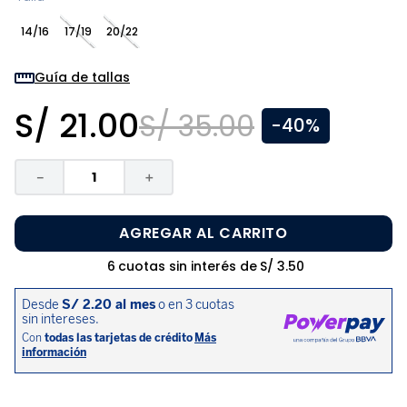
8
.
zapatos niña
14/16
17/19
20/22
9
.
pijama
10
.
sandalias niño
Guía de tallas
S/
21
.
00
S/
35
.
00
-
40%
－
＋
AGREGAR AL CARRITO
6
cuotas sin interés de
S/
3
.
50