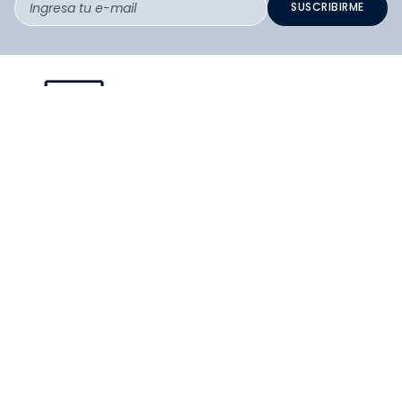
SUSCRIBIRME
PAGO SEGURO COMPRA FÁCIL
COLLOKY
Guía de tallas Zapatos
SERVICIO
Guía de tallas Ropa