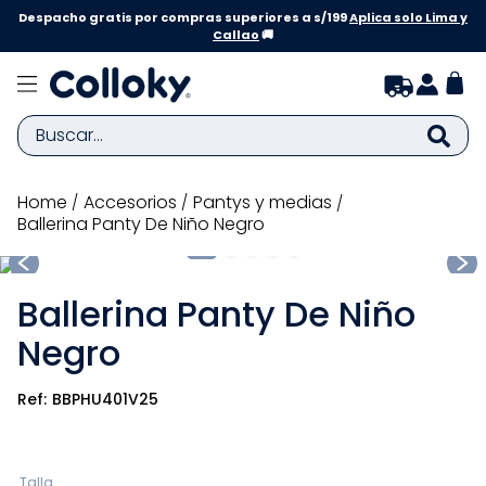
Despacho gratis por compras superiores a s/199
Aplica solo Lima y
Callao
🚚
Buscar...
TÉRMINOS MÁS BUSCADOS
accesorios
pantys y medias
Ballerina Panty De Niño Negro
1
.
zapatillas niña
2
.
zapatillas niño
Ballerina Panty De Niño
3
.
medias
Negro
4
.
sandalias
5
.
sandalias niña
BBPHU401V25
6
.
bebe
7
.
disney
Talla